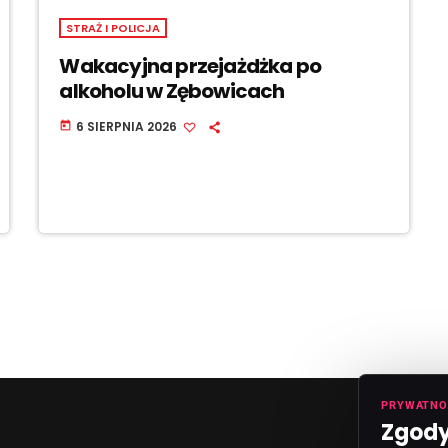
STRAŻ I POLICJA
Wakacyjna przejażdżka po
alkoholu w Zębowicach
6 SIERPNIA 2026
today
PRYWATNO
Zgody