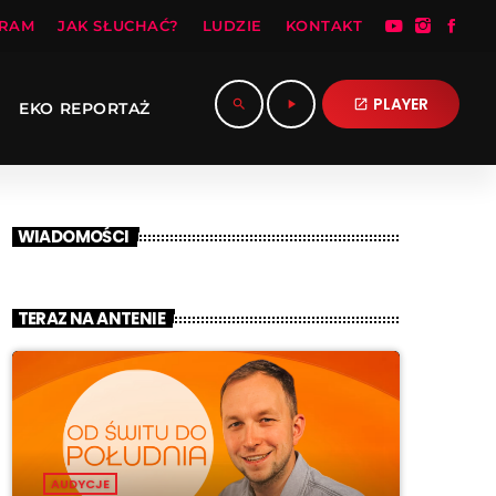
RAM
JAK SŁUCHAĆ?
LUDZIE
KONTAKT
PLAYER
search
play_arrow
open_in_new
EKO REPORTAŻ
WIADOMOŚCI
TERAZ NA ANTENIE
AUDYCJE