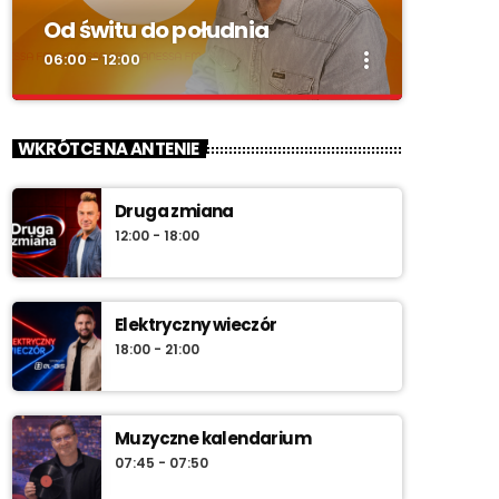
Od świtu do południa
more_vert
06:00 - 12:00
close
Od świtu do południa
WKRÓTCE NA ANTENIE
zacznij z nami każdy dzień!
Druga zmiana
„Od świtu do południa” – poranny program
12:00 - 18:00
Radia Vanessa od poniedziałku do soboty w
godz. 6:00–12:00. Jakub Koniński serwuje
lokalne informacje, pogodę, przegląd
wydarzeń i najlepszą muzykę, która
Elektryczny wieczór
towarzyszy od pierwszych chwil dnia aż do
18:00 - 21:00
południa.
Muzyczne kalendarium
07:45 - 07:50