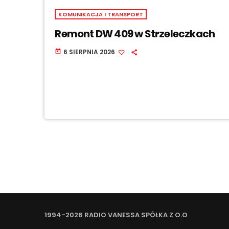
KOMUNIKACJA I TRANSPORT
Remont DW 409 w Strzeleczkach
6 SIERPNIA 2026
today
1994-2026 RADIO VANESSA SPÓŁKA Z O.O