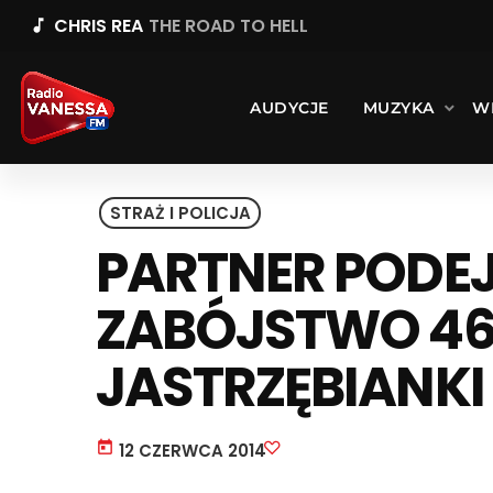
CHRIS REA
THE ROAD TO HELL
music_note
AUDYCJE
MUZYKA
W
STRAŻ I POLICJA
PARTNER PODE
ZABÓJSTWO 46
JASTRZĘBIANKI
today
12 CZERWCA 2014