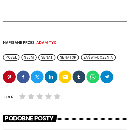
NAPISANE PRZEZ:
ADAM TYC
POSEŁ
SEJM
SENAT
SENATOR
ZAŚWIADCZENIA
email
OCEŃ
PODOBNE POSTY