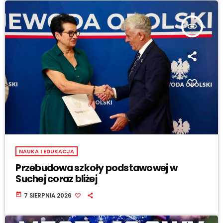
insert_link
NAUKA I EDUKACJA
Przebudowa szkoły podstawowej w
Suchej coraz bliżej
today
7 SIERPNIA 2026