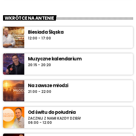
Die Deutsche Stimme
close
„DIE DEUTSCHE STIMME” – w całości po niemiecku. Audycja
WKRÓTCE NA ANTENIE
mniejszości niemieckiej o kulturze, tradycjach i wydarzeniach w
regionie.
Biesiada Śląska
12:00 - 17:00
Muzyczne kalendarium
20:15 - 20:20
Na zawsze młodzi
21:00 - 22:00
Od świtu do południa
ZACZNIJ Z NAMI KAŻDY DZIEŃ!
06:00 - 12:00