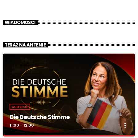
WIADOMOŚCI
TERAZ NA ANTENIE
AUDYCJE
Die Deutsche Stimme
more_vert
11:00 - 12:00