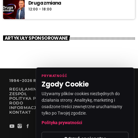
Druga zmiana
12:00 - 18:00
ARTYKUŁY SPONSOROWANE
PRYWATNOŚĆ
1994-2026 RADIO VANESSA SPÓŁKA Z O.O
Zgody Cookie
REGULAMIN KONKURSÓW
Używamy plików cookies niezbędnych do
ZESPÓŁ
POLITYKA PRYWATNOŚCI
działania strony. Analitykę, marketing i
RODO
osadzone treści zewnętrzne uruchamiamy
INFORMACJA O NADAWCY
KONTAKT
tylko po Twojej zgodzie.
Polityka prywatności