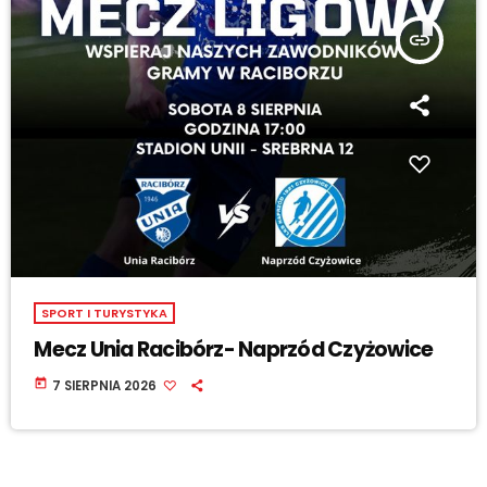
insert_link
SPORT I TURYSTYKA
Mecz Unia Racibórz- Naprzód Czyżowice
today
7 SIERPNIA 2026