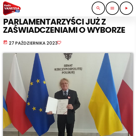
search
menu
play_arrow
PRACA I BIZNES
PARLAMENTARZYŚCI JUŻ Z
ZAŚWIADCZENIAMI O WYBORZE
today
27 PAŹDZIERNIKA 2023