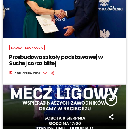
NAUKA I EDUKACJA
Przebudowa szkoły podstawowej w
Suchej coraz bliżej
today
7 SIERPNIA 2026
insert_link