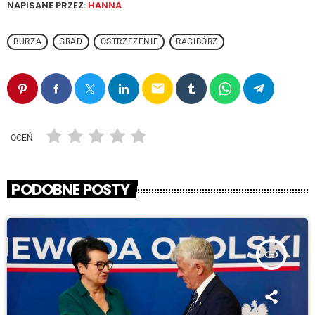
NAPISANE PRZEZ:
HANNA
BURZA
GRAD
OSTRZEŻENIE
RACIBÓRZ
email
OCEŃ
PODOBNE POSTY
insert_link