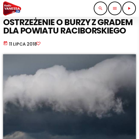
search
menu
play_arrow
EKOLOGIA I ŚRODOWISKO
OSTRZEŻENIE O BURZY Z GRADEM
DLA POWIATU RACIBORSKIEGO
today
11 LIPCA 2018