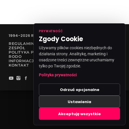
PRYWATNOŚĆ
1994-2026 RADIO VANESSA SPÓŁKA Z O.O
Zgody Cookie
REGULAMIN KONKURSÓW
ZESPÓŁ
Używamy plików cookies niezbędnych do
POLITYKA PRYWATNOŚCI
działania strony. Analitykę, marketing i
RODO
osadzone treści zewnętrzne uruchamiamy
INFORMACJA O NADAWCY
KONTAKT
tylko po Twojej zgodzie.
Polityka prywatności
Odrzuć opcjonalne
Ustawienia
Zgody cookies
Akceptuję wszystkie