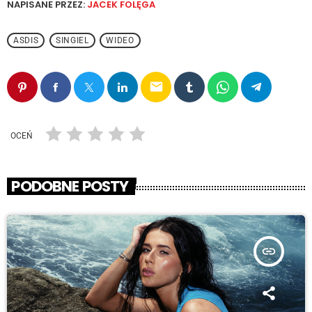
NAPISANE PRZEZ:
JACEK FOLĘGA
ASDIS
SINGIEL
WIDEO
email
OCEŃ
PODOBNE POSTY
insert_link