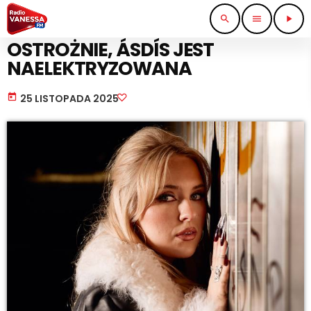
search
menu
play_arrow
MUSIC NEWS
OSTROŻNIE, ÁSDÍS JEST
NAELEKTRYZOWANA
today
25 LISTOPADA 2025