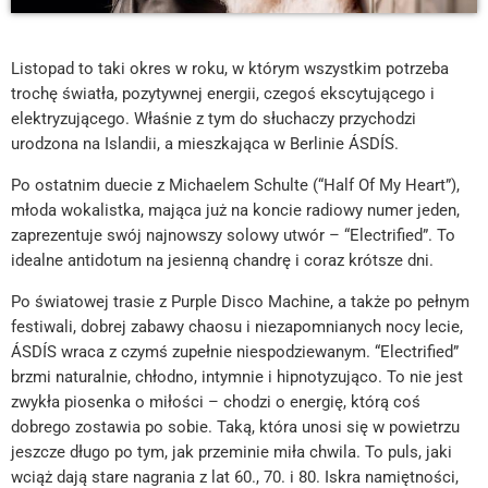
Listopad to taki okres w roku, w którym wszystkim potrzeba
trochę światła, pozytywnej energii, czegoś ekscytującego i
elektryzującego. Właśnie z tym do słuchaczy przychodzi
urodzona na Islandii, a mieszkająca w Berlinie ÁSDÍS.
Po ostatnim duecie z Michaelem Schulte (“Half Of My Heart”),
młoda wokalistka, mająca już na koncie radiowy numer jeden,
zaprezentuje swój najnowszy solowy utwór – “Electrified”. To
idealne antidotum na jesienną chandrę i coraz krótsze dni.
Po światowej trasie z Purple Disco Machine, a także po pełnym
festiwali, dobrej zabawy chaosu i niezapomnianych nocy lecie,
ÁSDÍS wraca z czymś zupełnie niespodziewanym. “Electrified”
brzmi naturalnie, chłodno, intymnie i hipnotyzująco. To nie jest
zwykła piosenka o miłości – chodzi o energię, którą coś
dobrego zostawia po sobie. Taką, która unosi się w powietrzu
jeszcze długo po tym, jak przeminie miła chwila. To puls, jaki
wciąż dają stare nagrania z lat 60., 70. i 80. Iskra namiętności,