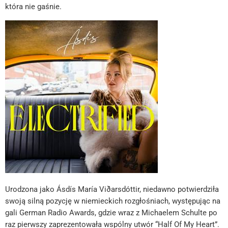
która nie gaśnie.
Urodzona jako Ásdís María Viðarsdóttir, niedawno potwierdziła
swoją silną pozycję w niemieckich rozgłośniach, występując na
gali German Radio Awards, gdzie wraz z Michaelem Schulte po
raz pierwszy zaprezentowała wspólny utwór “Half Of My Heart”.