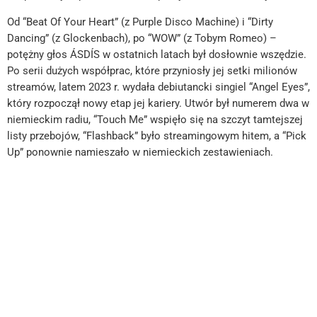
Od “Beat Of Your Heart” (z Purple Disco Machine) i “Dirty
Dancing” (z Glockenbach), po “WOW” (z Tobym Romeo) –
potężny głos ÁSDÍS w ostatnich latach był dosłownie wszędzie.
Po serii dużych współprac, które przyniosły jej setki milionów
streamów, latem 2023 r. wydała debiutancki singiel “Angel Eyes”,
który rozpoczął nowy etap jej kariery. Utwór był numerem dwa w
niemieckim radiu, “Touch Me” wspięło się na szczyt tamtejszej
listy przebojów, “Flashback” było streamingowym hitem, a “Pick
Up” ponownie namieszało w niemieckich zestawieniach.