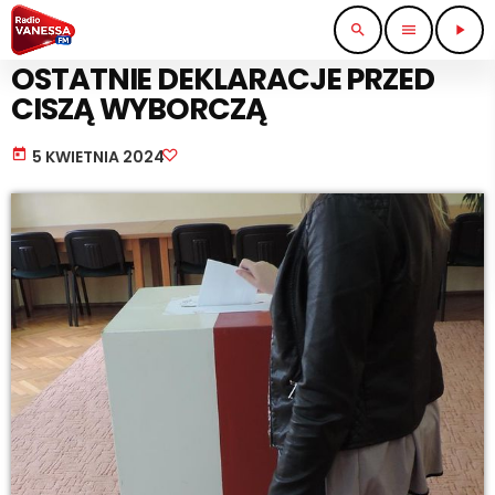
search
menu
play_arrow
BEZ KATEGORII
OSTATNIE DEKLARACJE PRZED
CISZĄ WYBORCZĄ
today
5 KWIETNIA 2024