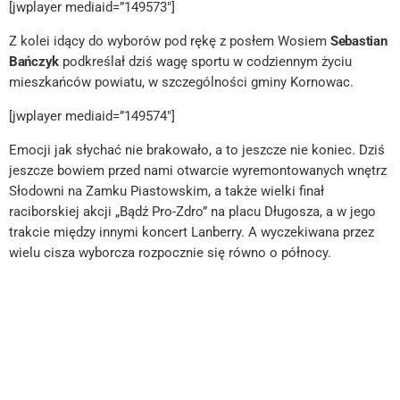
[jwplayer mediaid=”149573″]
Z kolei idący do wyborów pod rękę z posłem Wosiem
Sebastian
Bańczyk
podkreślał dziś wagę sportu w codziennym życiu
mieszkańców powiatu, w szczególności gminy Kornowac.
[jwplayer mediaid=”149574″]
Emocji jak słychać nie brakowało, a to jeszcze nie koniec. Dziś
jeszcze bowiem przed nami otwarcie wyremontowanych wnętrz
Słodowni na Zamku Piastowskim, a także wielki finał
raciborskiej akcji „Bądź Pro-Zdro” na placu Długosza, a w jego
trakcie między innymi koncert Lanberry. A wyczekiwana przez
wielu cisza wyborcza rozpocznie się równo o północy.