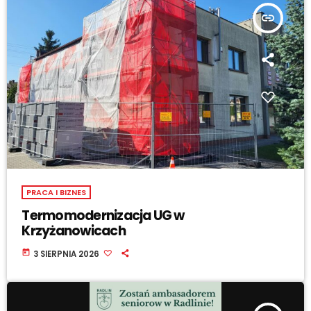
insert_link
PRACA I BIZNES
Termomodernizacja UG w
Krzyżanowicach
today
3 SIERPNIA 2026