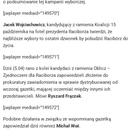
o podsumowanie tej kampanii wyborczej.
[jwplayer mediaid=”149570″]
Jacek Wojciechowicz
, kandydujący z ramienia Koalicji 15
października na fotel prezydenta Raciborza twierdzi, że
najbliższe wybory to ostatni dzwonek by pobudzić Racibórz do
życia.
[jwplayer mediaid=”149571″]
Dziś (5.04) rano z kolei kandydaci z ramienia Oblicz –
Zjednoczeni dla Raciborza zapowiedzieli złożenie do
prokuratury zawiadomienia w sprawie dystrybuowanej od
wczoraj gazetki, mającej oczerniać między innymi ich
przedstawicieli. Mówi
Ryszard Frączek
.
[jwplayer mediaid=”149572″]
Podobne działania w związku ze wspomnianą gazetką
zapowiedział dziś również
Michał Woś
.