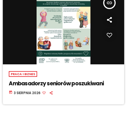
insert_link
PRACA I BIZNES
Ambasadorzy seniorów poszukiwani
today
3 SIERPNIA 2026