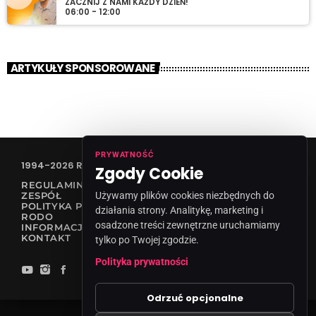
ZACZNIJ Z NAMI KAŻDY DZIEŃ!
06:00 - 12:00
ARTYKUŁY SPONSOROWANE
PRYWATNOŚĆ
1994-2026 RADIO VANESSA SPÓŁKA Z O.O
Zgody Cookie
REGULAMIN KONKURSÓW
Używamy plików cookies niezbędnych do
ZESPÓŁ
POLITYKA PRYWATNOŚCI
działania strony. Analitykę, marketing i
RODO
osadzone treści zewnętrzne uruchamiamy
INFORMACJA O NADAWCY
KONTAKT
tylko po Twojej zgodzie.
Polityka prywatności
Odrzuć opcjonalne