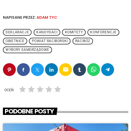
NAPISANE PRZEZ:
ADAM TYC
DEKLARACJE
KANDYDACI
KOMITETY
KONFERENCJE
OBIETNICE
POWIAT RACIBORSKI
RACIBÓZ
WYBORY SAMORZĄDOWE
email
OCEŃ
PODOBNE POSTY