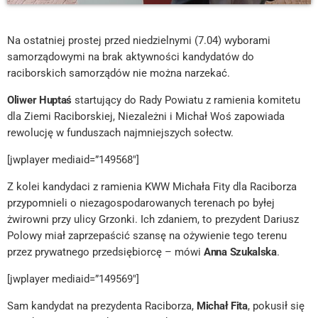
Na ostatniej prostej przed niedzielnymi (7.04) wyborami
samorządowymi na brak aktywności kandydatów do
raciborskich samorządów nie można narzekać.
Oliwer Huptaś
startujący do Rady Powiatu z ramienia komitetu
dla Ziemi Raciborskiej, Niezależni i Michał Woś zapowiada
rewolucję w funduszach najmniejszych sołectw.
[jwplayer mediaid=”149568″]
Z kolei kandydaci z ramienia KWW Michała Fity dla Raciborza
przypomnieli o niezagospodarowanych terenach po byłej
żwirowni przy ulicy Grzonki. Ich zdaniem, to prezydent Dariusz
Polowy miał zaprzepaścić szansę na ożywienie tego terenu
przez prywatnego przedsiębiorcę – mówi
Anna Szukalska
.
[jwplayer mediaid=”149569″]
Sam kandydat na prezydenta Raciborza,
Michał Fita
, pokusił się