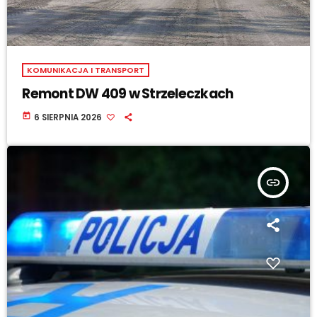
KOMUNIKACJA I TRANSPORT
Remont DW 409 w Strzeleczkach
today
6 SIERPNIA 2026
insert_link