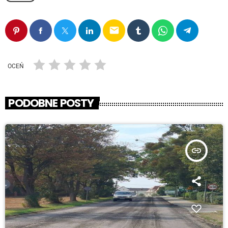
email
OCEŃ
PODOBNE POSTY
insert_link