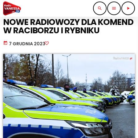
search
menu
play_arrow
STRAŻ I POLICJA
NOWE RADIOWOZY DLA KOMEND
W RACIBORZU I RYBNIKU
today
7 GRUDNIA 2023