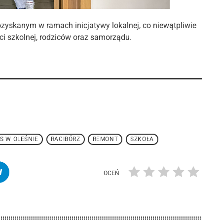
ozyskanym w ramach inicjatywy lokalnej, co niewątpliwie
ci szkolnej, rodziców oraz samorządu.
S W OLEŚNIE
RACIBÓRZ
REMONT
SZKOŁA
OCEŃ