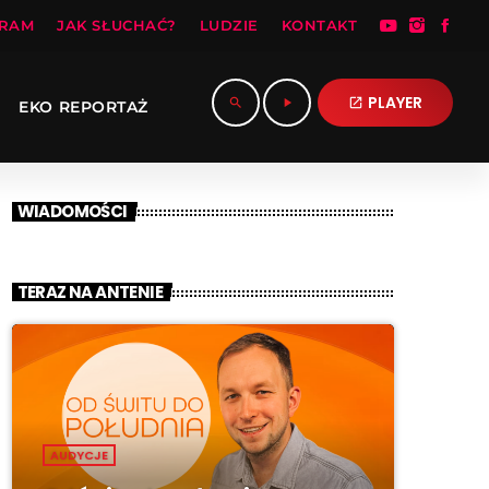
RAM
JAK SŁUCHAĆ?
LUDZIE
KONTAKT
PLAYER
search
play_arrow
open_in_new
EKO REPORTAŻ
WIADOMOŚCI
TERAZ NA ANTENIE
AUDYCJE