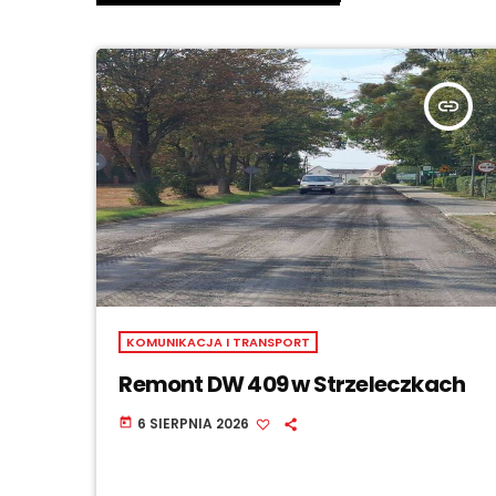
insert_link
KOMUNIKACJA I TRANSPORT
Remont DW 409 w Strzeleczkach
6 SIERPNIA 2026
today