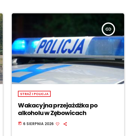
insert_link
STRAŻ I POLICJA
Wakacyjna przejażdżka po
alkoholu w Zębowicach
6 SIERPNIA 2026
today