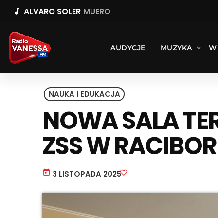
ALVARO SOLER
MUERO
music_note
AUDYCJE
MUZYKA
W
NAUKA I EDUKACJA
NOWA SALA TE
ZSS W RACIBO
today
3 LISTOPADA 2025