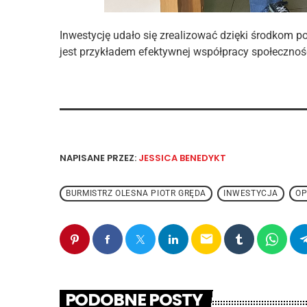
Inwestycję udało się zrealizować dzięki środkom p
jest przykładem efektywnej współpracy społecznoś
NAPISANE PRZEZ:
JESSICA BENEDYKT
BURMISTRZ OLESNA PIOTR GRĘDA
INWESTYCJA
OP
email
PODOBNE POSTY