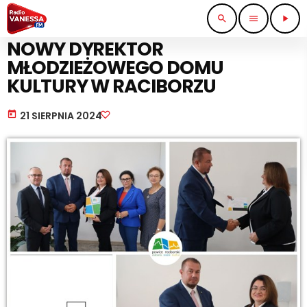
search
menu
play_arrow
KULTURA I ROZRYWKA
NOWY DYREKTOR
MŁODZIEŻOWEGO DOMU
KULTURY W RACIBORZU
today
21 SIERPNIA 2024