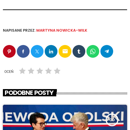
NAPISANE PRZEZ:
MARTYNA NOWICKA-WILK
email
OCEŃ
PODOBNE POSTY
insert_link