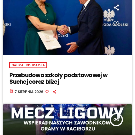
NAUKA I EDUKACJA
Przebudowa szkoły podstawowej w
Suchej coraz bliżej
today
7 SIERPNIA 2026
insert_link