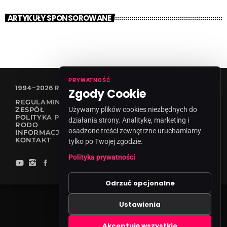
ARTYKUŁY SPONSOROWANE
PRYWATNOŚĆ
1994-2026 RADIO VANESSA SPÓŁKA Z O.O
Zgody Cookie
REGULAMIN KONKURSÓW
Używamy plików cookies niezbędnych do
ZESPÓŁ
POLITYKA PRYWATNOŚCI
działania strony. Analitykę, marketing i
RODO
osadzone treści zewnętrzne uruchamiamy
INFORMACJA O NADAWCY
KONTAKT
tylko po Twojej zgodzie.
Polityka prywatności
Odrzuć opcjonalne
Ustawienia
Zgody cookies
Akceptuję wszystkie