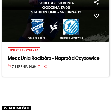
SPORT I TURYSTYKA
Mecz Unia Racibórz- Naprzód Czyżowice
today
7 SIERPNIA 2026
WIADOMOŚCI