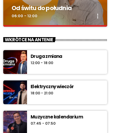
Od świtu do południa
more_vert
06:00 - 12:00
close
Od świtu do południa
WKRÓTCE NA ANTENIE
zacznij z nami każdy dzień!
Druga zmiana
„Od świtu do południa” – poranny program
12:00 - 18:00
Radia Vanessa od poniedziałku do soboty w
godz. 6:00–12:00. Jakub Koniński serwuje
lokalne informacje, pogodę, przegląd
wydarzeń i najlepszą muzykę, która
Elektryczny wieczór
towarzyszy od pierwszych chwil dnia aż do
18:00 - 21:00
południa.
Muzyczne kalendarium
07:45 - 07:50