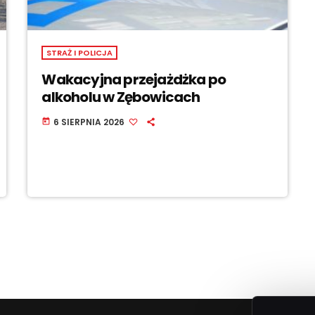
STRAŻ I POLICJA
Wakacyjna przejażdżka po
alkoholu w Zębowicach
6 SIERPNIA 2026
today