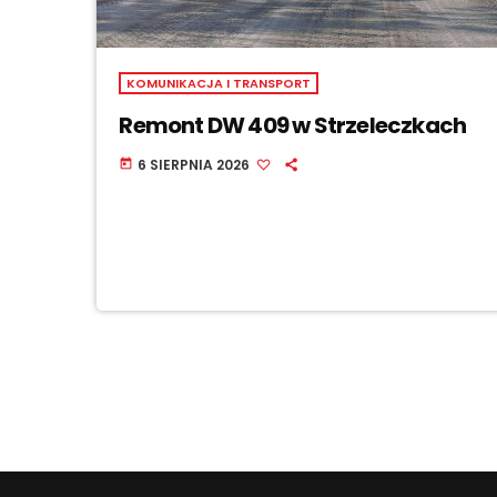
KOMUNIKACJA I TRANSPORT
Remont DW 409 w Strzeleczkach
6 SIERPNIA 2026
today