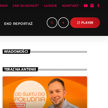
RAM
JAK SŁUCHAĆ?
LUDZIE
KONTAKT
PLAYER
search
play_arrow
open_in_new
EKO REPORTAŻ
WIADOMOŚCI
TERAZ NA ANTENIE
AUDYCJE