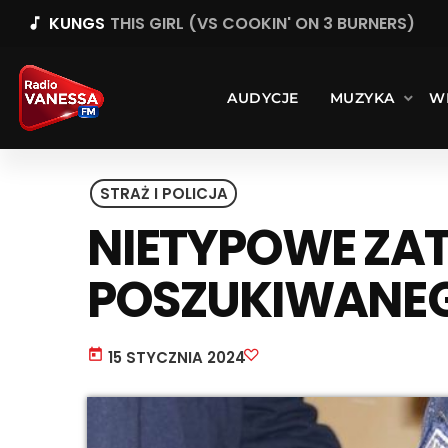
KUNGS
THIS GIRL (VS COOKIN' ON 3 BURNERS)
music_note
AUDYCJE
MUZYKA
W
STRAŻ I POLICJA
NIETYPOWE ZA
POSZUKIWANE
today
15 STYCZNIA 2024