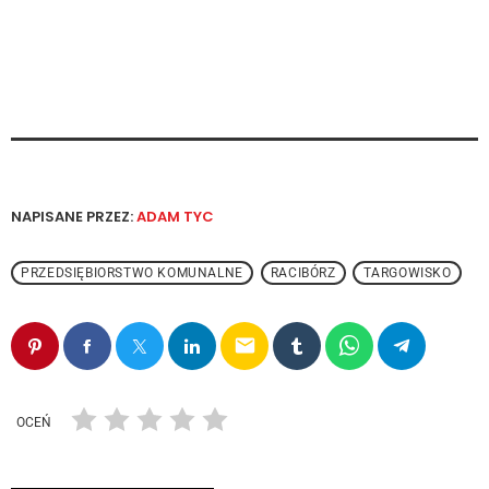
NAPISANE PRZEZ:
ADAM TYC
PRZEDSIĘBIORSTWO KOMUNALNE
RACIBÓRZ
TARGOWISKO
email
OCEŃ