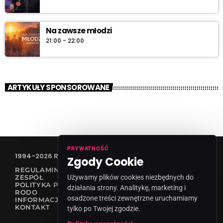
Na zawsze młodzi
21:00 - 22:00
ARTYKUŁY SPONSOROWANE
PRYWATNOŚĆ
1994-2026 RADIO VANESSA SPÓŁKA Z O.O
Zgody Cookie
REGULAMIN KONKURSÓW
Używamy plików cookies niezbędnych do
ZESPÓŁ
POLITYKA PRYWATNOŚCI
działania strony. Analitykę, marketing i
RODO
osadzone treści zewnętrzne uruchamiamy
INFORMACJA O NADAWCY
KONTAKT
tylko po Twojej zgodzie.