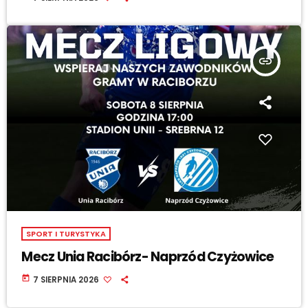
insert_link
SPORT I TURYSTYKA
Mecz Unia Racibórz- Naprzód Czyżowice
today
7 SIERPNIA 2026