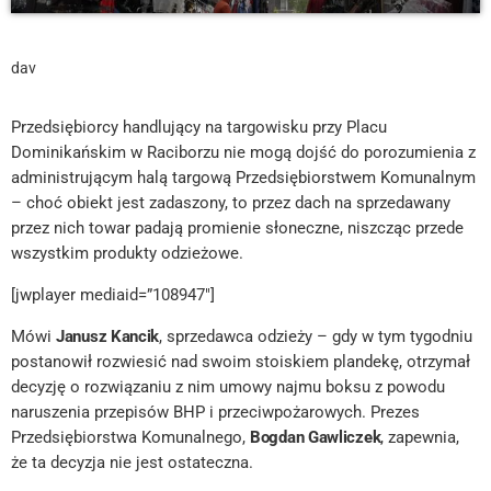
dav
Przedsiębiorcy handlujący na targowisku przy Placu
Dominikańskim w Raciborzu nie mogą dojść do porozumienia z
administrującym halą targową Przedsiębiorstwem Komunalnym
– choć obiekt jest zadaszony, to przez dach na sprzedawany
przez nich towar padają promienie słoneczne, niszcząc przede
wszystkim produkty odzieżowe.
[jwplayer mediaid=”108947″]
Mówi
Janusz Kancik
, sprzedawca odzieży – gdy w tym tygodniu
postanowił rozwiesić nad swoim stoiskiem plandekę, otrzymał
decyzję o rozwiązaniu z nim umowy najmu boksu z powodu
naruszenia przepisów BHP i przeciwpożarowych. Prezes
Przedsiębiorstwa Komunalnego,
Bogdan Gawliczek
, zapewnia,
że ta decyzja nie jest ostateczna.