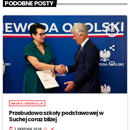
PODOBNE POSTY
insert_link
NAUKA I EDUKACJA
Przebudowa szkoły podstawowej w
Suchej coraz bliżej
today
7 SIERPNIA 2026