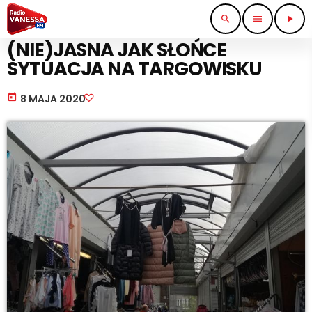
search
menu
play_arrow
PRACA I BIZNES
(NIE)JASNA JAK SŁOŃCE
SYTUACJA NA TARGOWISKU
today
8 MAJA 2020