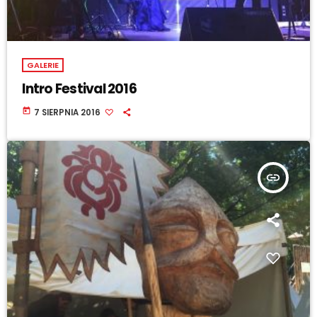
GALERIE
Intro Festival 2016
today
7 SIERPNIA 2016
insert_link