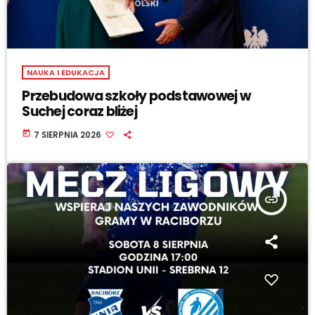
NAUKA I EDUKACJA
Przebudowa szkoły podstawowej w
Suchej coraz bliżej
today
7 SIERPNIA 2026
insert_link