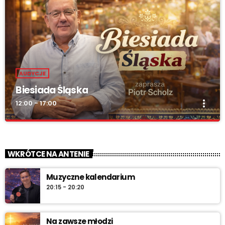
AUDYCJE
Biesiada Śląska
more_vert
12:00 - 17:00
Biesiada Śląska
close
„Biesiada Śląska” – w każdą niedzielę od 12:00 do 17:00. Piotr
WKRÓTCE NA ANTENIE
Scholz, muzyka biesiadna, rozmowy z gwiazdami, konkursy i
pozdrowienia na antenie.
Muzyczne kalendarium
20:15 - 20:20
Na zawsze młodzi