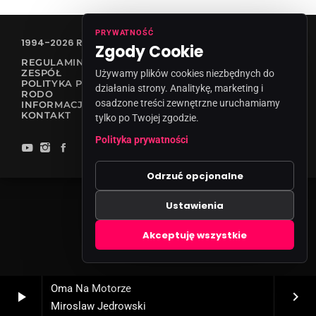
PRYWATNOŚĆ
1994-2026 RADIO VANESSA SPÓŁKA Z O.O
Zgody Cookie
REGULAMIN KONKURSÓW
ZESPÓŁ
Używamy plików cookies niezbędnych do
POLITYKA PRYWATNOŚCI
działania strony. Analitykę, marketing i
RODO
osadzone treści zewnętrzne uruchamiamy
INFORMACJA O NADAWCY
KONTAKT
tylko po Twojej zgodzie.
Polityka prywatności
Odrzuć opcjonalne
Ustawienia
Zgody cookies
Akceptuję wszystkie
Oma Na Motorze
play_arrow
keyboard_arrow_right
Miroslaw Jedrowski