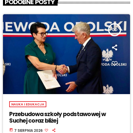
PODOBNE POSTY
insert_link
NAUKA I EDUKACJA
Przebudowa szkoły podstawowej w
Suchej coraz bliżej
today
7 SIERPNIA 2026