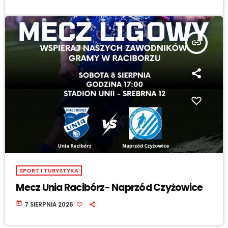
insert_link
SPORT I TURYSTYKA
Mecz Unia Racibórz- Naprzód Czyżowice
today
7 SIERPNIA 2026