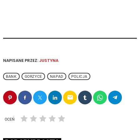
NAPISANE PRZEZ:
JUSTYNA
BANK
GORZYCE
NAPAD
POLICJA
email
OCEŃ