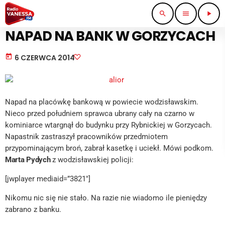
search
menu
play_arrow
STRAŻ I POLICJA
NAPAD NA BANK W GORZYCACH
today
6 CZERWCA 2014
Napad na placówkę bankową w powiecie wodzisławskim.
Nieco przed południem sprawca ubrany cały na czarno w
kominiarce wtargnął do budynku przy Rybnickiej w Gorzycach.
Napastnik zastraszył pracowników przedmiotem
przypominającym broń, zabrał kasetkę i uciekł. Mówi podkom.
Marta Pydych
z wodzisławskiej policji:
[jwplayer mediaid=”3821″]
Nikomu nic się nie stało. Na razie nie wiadomo ile pieniędzy
zabrano z banku.