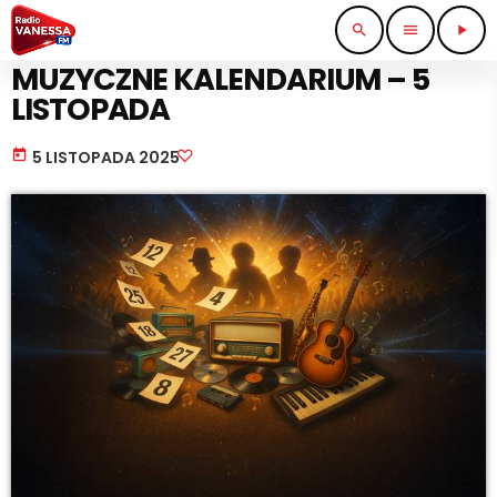
search
menu
play_arrow
KALENDARIUM
MUZYCZNE KALENDARIUM – 5
LISTOPADA
today
5 LISTOPADA 2025