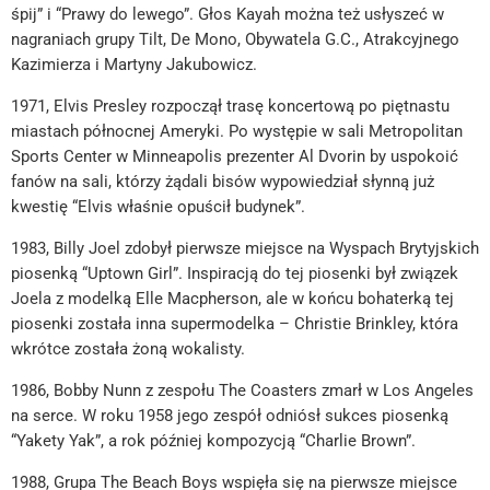
śpij” i “Prawy do lewego”. Głos Kayah można też usłyszeć w
nagraniach grupy Tilt, De Mono, Obywatela G.C., Atrakcyjnego
Kazimierza i Martyny Jakubowicz.
1971, Elvis Presley rozpoczął trasę koncertową po piętnastu
miastach północnej Ameryki. Po występie w sali Metropolitan
Sports Center w Minneapolis prezenter Al Dvorin by uspokoić
fanów na sali, którzy żądali bisów wypowiedział słynną już
kwestię “Elvis właśnie opuścił budynek”.
1983, Billy Joel zdobył pierwsze miejsce na Wyspach Brytyjskich
piosenką “Uptown Girl”. Inspiracją do tej piosenki był związek
Joela z modelką Elle Macpherson, ale w końcu bohaterką tej
piosenki została inna supermodelka – Christie Brinkley, która
wkrótce została żoną wokalisty.
1986, Bobby Nunn z zespołu The Coasters zmarł w Los Angeles
na serce. W roku 1958 jego zespół odniósł sukces piosenką
“Yakety Yak”, a rok później kompozycją “Charlie Brown”.
1988, Grupa The Beach Boys wspięła się na pierwsze miejsce