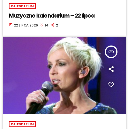
KALENDARIUM
Muzyczne kalendarium – 22 lipca
today
22 LIPCA 2026
14
2
insert_link
KALENDARIUM