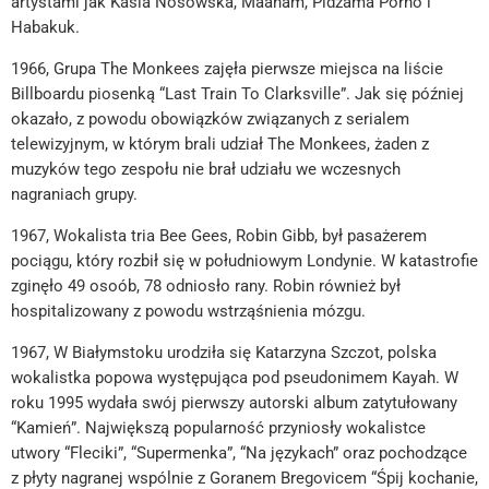
artystami jak Kasia Nosowska, Maanam, Pidżama Porno i
Habakuk.
1966, Grupa The Monkees zajęła pierwsze miejsca na liście
Billboardu piosenką “Last Train To Clarksville”. Jak się później
okazało, z powodu obowiązków związanych z serialem
telewizyjnym, w którym brali udział The Monkees, żaden z
muzyków tego zespołu nie brał udziału we wczesnych
nagraniach grupy.
1967, Wokalista tria Bee Gees, Robin Gibb, był pasażerem
pociągu, który rozbił się w południowym Londynie. W katastrofie
zginęło 49 osoób, 78 odniosło rany. Robin również był
hospitalizowany z powodu wstrząśnienia mózgu.
1967, W Białymstoku urodziła się Katarzyna Szczot, polska
wokalistka popowa występująca pod pseudonimem Kayah. W
roku 1995 wydała swój pierwszy autorski album zatytułowany
“Kamień”. Największą popularność przyniosły wokalistce
utwory “Fleciki”, “Supermenka”, “Na językach” oraz pochodzące
z płyty nagranej wspólnie z Goranem Bregovicem “Śpij kochanie,