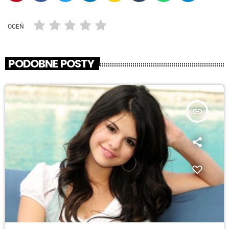
OCEŃ
PODOBNE POSTY
insert_link