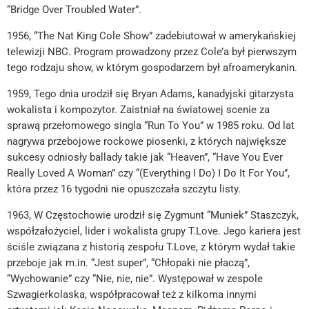
“Bridge Over Troubled Water”.
1956, “The Nat King Cole Show” zadebiutował w amerykańskiej
telewizji NBC. Program prowadzony przez Cole’a był pierwszym
tego rodzaju show, w którym gospodarzem był afroamerykanin.
1959, Tego dnia urodził się Bryan Adams, kanadyjski gitarzysta
wokalista i kompozytor. Zaistniał na światowej scenie za
sprawą przełomowego singla “Run To You” w 1985 roku. Od lat
nagrywa przebojowe rockowe piosenki, z których największe
sukcesy odniosły ballady takie jak “Heaven”, “Have You Ever
Really Loved A Woman” czy “(Everything I Do) I Do It For You”,
która przez 16 tygodni nie opuszczała szczytu listy.
1963, W Częstochowie urodził się Zygmunt “Muniek” Staszczyk,
współzałożyciel, lider i wokalista grupy T.Love. Jego kariera jest
ściśle związana z historią zespołu T.Love, z którym wydał takie
przeboje jak m.in. “Jest super”, “Chłopaki nie płaczą”,
“Wychowanie” czy “Nie, nie, nie”. Występował w zespole
Szwagierkolaska, współpracował też z kilkoma innymi