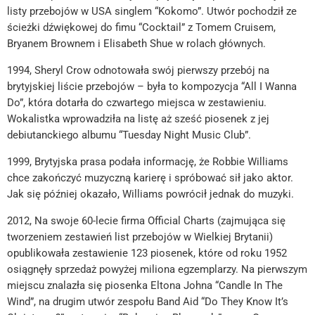
listy przebojów w USA singlem “Kokomo”. Utwór pochodził ze
ścieżki dźwiękowej do fimu “Cocktail” z Tomem Cruisem,
Bryanem Brownem i Elisabeth Shue w rolach głównych.
1994, Sheryl Crow odnotowała swój pierwszy przebój na
brytyjskiej liście przebojów – była to kompozycja “All I Wanna
Do”, która dotarła do czwartego miejsca w zestawieniu.
Wokalistka wprowadziła na listę aż sześć piosenek z jej
debiutanckiego albumu “Tuesday Night Music Club”.
1999, Brytyjska prasa podała informację, że Robbie Williams
chce zakończyć muzyczną karierę i spróbować sił jako aktor.
Jak się później okazało, Williams powrócił jednak do muzyki.
2012, Na swoje 60-lecie firma Official Charts (zajmująca się
tworzeniem zestawień list przebojów w Wielkiej Brytanii)
opublikowała zestawienie 123 piosenek, które od roku 1952
osiągnęły sprzedaż powyżej miliona egzemplarzy. Na pierwszym
miejscu znalazła się piosenka Eltona Johna “Candle In The
Wind”, na drugim utwór zespołu Band Aid “Do They Know It’s