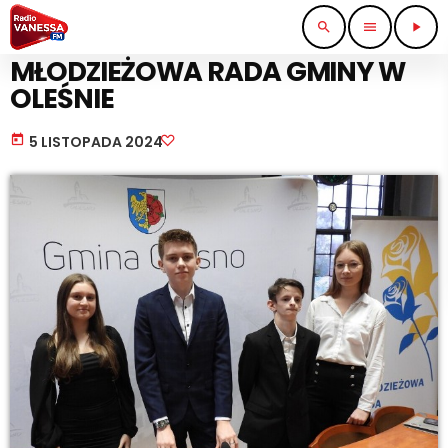
search
menu
play_arrow
PRACA I BIZNES
MŁODZIEŻOWA RADA GMINY W
OLEŚNIE
today
5 LISTOPADA 2024