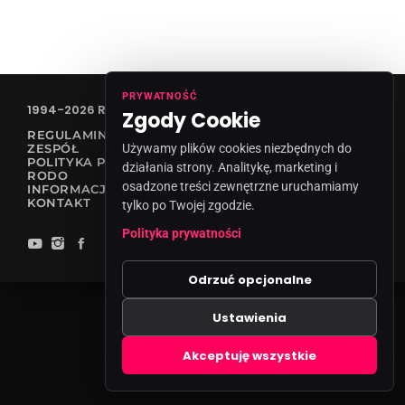
PRYWATNOŚĆ
1994-2026 RADIO VANESSA SPÓŁKA Z O.O
Zgody Cookie
REGULAMIN KONKURSÓW
Używamy plików cookies niezbędnych do
ZESPÓŁ
POLITYKA PRYWATNOŚCI
działania strony. Analitykę, marketing i
RODO
osadzone treści zewnętrzne uruchamiamy
INFORMACJA O NADAWCY
KONTAKT
tylko po Twojej zgodzie.
Polityka prywatności
Odrzuć opcjonalne
Ustawienia
Zgody cookies
Akceptuję wszystkie