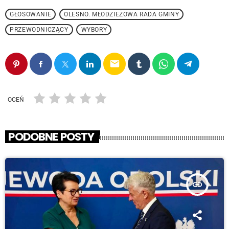
GŁOSOWANIE
OLESNO. MŁODZIEŻOWA RADA GMINY
PRZEWODNICZĄCY
WYBORY
email
OCEŃ
PODOBNE POSTY
insert_link