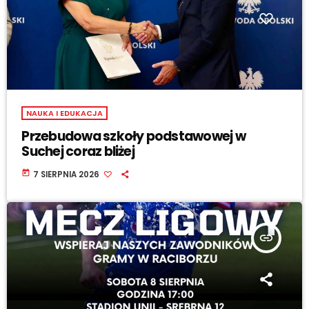
NAUKA I EDUKACJA
Przebudowa szkoły podstawowej w
Suchej coraz bliżej
today
7 SIERPNIA 2026
insert_link