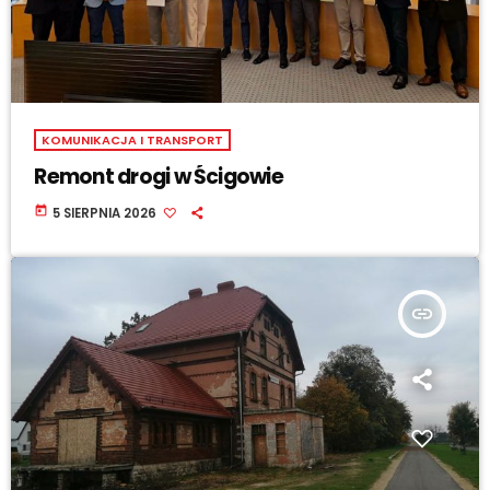
KOMUNIKACJA I TRANSPORT
Remont drogi w Ścigowie
today
5 SIERPNIA 2026
insert_link