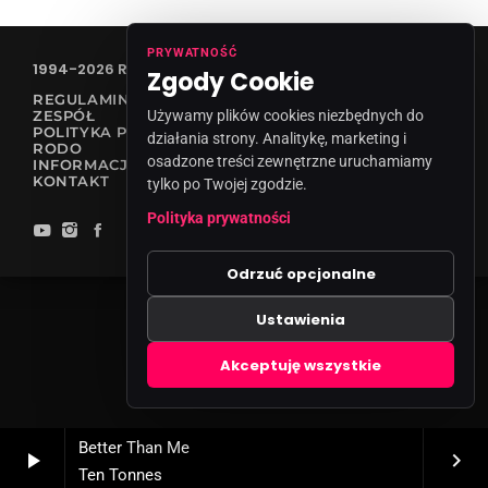
PRYWATNOŚĆ
1994-2026 RADIO VANESSA SPÓŁKA Z O.O
Zgody Cookie
REGULAMIN KONKURSÓW
Używamy plików cookies niezbędnych do
ZESPÓŁ
POLITYKA PRYWATNOŚCI
działania strony. Analitykę, marketing i
RODO
osadzone treści zewnętrzne uruchamiamy
INFORMACJA O NADAWCY
KONTAKT
tylko po Twojej zgodzie.
Polityka prywatności
Odrzuć opcjonalne
Ustawienia
Zgody cookies
Akceptuję wszystkie
Better Than Me
play_arrow
keyboard_arrow_right
Ten Tonnes