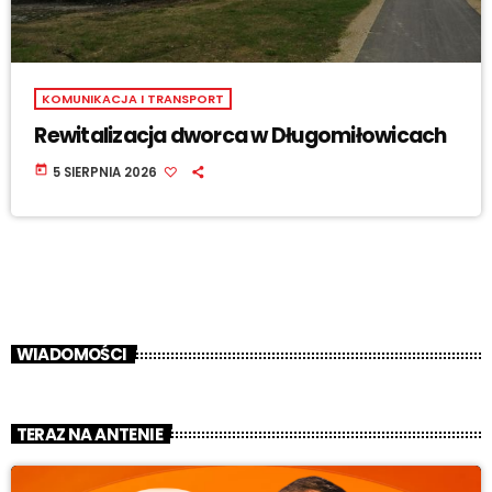
KOMUNIKACJA I TRANSPORT
Rewitalizacja dworca w Długomiłowicach
today
5 SIERPNIA 2026
WIADOMOŚCI
TERAZ NA ANTENIE