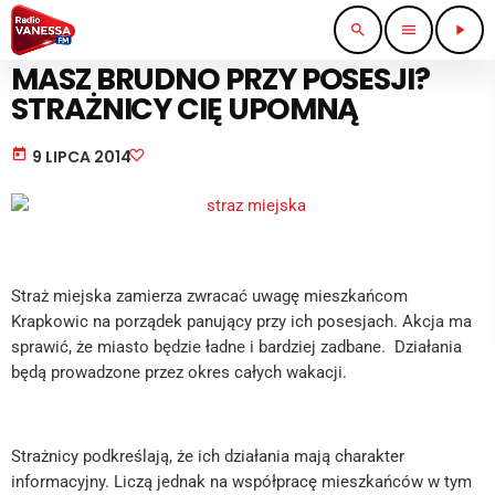
search
menu
play_arrow
WIADOMOŚCI
MASZ BRUDNO PRZY POSESJI?
STRAŻNICY CIĘ UPOMNĄ
today
9 LIPCA 2014
Straż miejska zamierza zwracać uwagę mieszkańcom
Krapkowic na porządek panujący przy ich posesjach. Akcja ma
sprawić, że miasto będzie ładne i bardziej zadbane. Działania
będą prowadzone przez okres całych wakacji.
Strażnicy podkreślają, że ich działania mają charakter
informacyjny. Liczą jednak na współpracę mieszkańców w tym