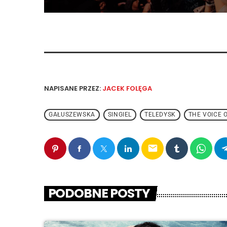
NAPISANE PRZEZ:
JACEK FOLĘGA
GAŁUSZEWSKA
SINGIEL
TELEDYSK
THE VOICE 
email
PODOBNE POSTY