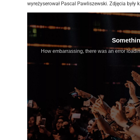
wyreżyserował Pascal Pawliszewski. Zdjęcia były 