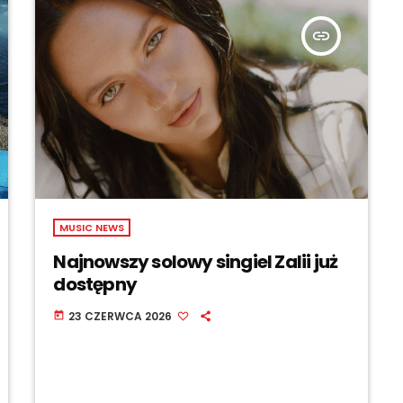
insert_link
MUSIC NEWS
Najnowszy solowy singiel Zalii już
dostępny
23 CZERWCA 2026
today