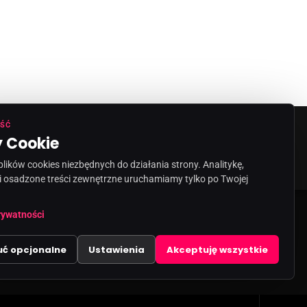
ŚĆ
 Cookie
ORMACJA O NADAWCY
KONTAKT
ików cookies niezbędnych do działania strony. Analitykę,
i osadzone treści zewnętrzne uruchamiamy tylko po Twojej
share
email
rywatności
uć opcjonalne
Ustawienia
Akceptuję wszystkie