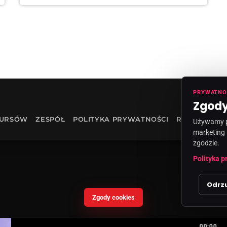
PRYWATNO
Zgody
KURSÓW
ZESPÓŁ
POLITYKA PRYWATNOŚCI
RODO
INF
Używamy pl
marketing 
zgodzie.
Polityka p
Odrz
Zgody cookies
00:00