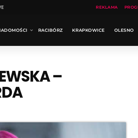
VE
REKLAMA
PROG
IADOMOŚCI
RACIBÓRZ
KRAPKOWICE
OLESNO
EWSKA –
RDA