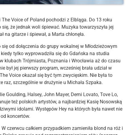
i The Voice of Poland pochodzi z Elbląga. Do 13 roku
o się, że jednak woli śpiewać. Muzyka towarzyszyła jej
ł na gitarze i śpiewał, a Marta chłonęła.
ło się od dołączenia do grupy wokalnej w Młodzieżowym
, kiedy tylko wyprowadziła się do Gdańska na studia
 i w klubach Trójmiasta, Poznania i Wrocławia aż do czasu
nie był jej pierwszy program, wcześniej brała udział w
The Voice okazał się być tym zwycięskim. Nie była to
ze raz, szczególnie w drużynie u Michała Szpaka.
lie Goulding, Halsey, John Mayer, Demi Lovato, Tove Lo,
anuje też polskich artystów, a najbardziej Kasię Nosowską
wdziwymi idolami. Występów Hey na których była nawet nie
a od koncertów.
. W czerwcu całkiem przypadkiem zamieniła blond na róż i