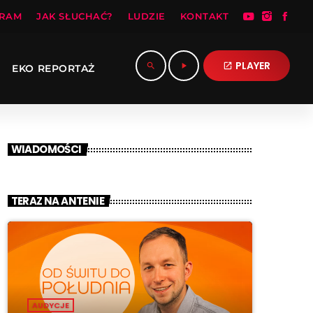
RAM
JAK SŁUCHAĆ?
LUDZIE
KONTAKT
PLAYER
search
play_arrow
open_in_new
EKO REPORTAŻ
WIADOMOŚCI
TERAZ NA ANTENIE
AUDYCJE