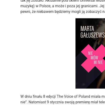
tak jej zostało. Aktualnie pod okiem Universal Mus
muzykę) w Polsce, a może i poza jej granicami. Je
pewni, że niebawem będziemy mogli ją zobaczyć na
W dniu finału 8 edycji The Voice of Poland miała 
nie”. Natomiast 9 stycznia swoją premierę miał tel