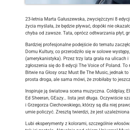
23-letnia Marta Gałuszewska, zwyciężczyni 8 edycj
życia myślała, że będzie pływać, dopóki nie okazał
chyba od zawsze. Tata, oprócz odtwarzania płyt, gra
Bardziej profesjonalne podejście do tematu zaczę
Domu Kultury, co przerodziło się w solowe występy
(amerykanistyka). Przez trzy lata grała na ulicach
zgłoszenia się do 8 edycji The Voice of Poland. To 
Bitwie na Głosy oraz Must Be The Music, jednak to 
prosta droga, ale sama mówi, że zrobiłaby to jeszc
Inspiruje ją światowa scena muzyczna. Coldplay, El
Ed Sheeran, GEazy… lista jest długa. Oczywiście sz
i Grzegorza Ciechowskiego, którzy są dla niej pra
umie policzyć. Zresztą twierdzi, że jest uzależnion
Lubi eksperymenty z kolorami, szczególnie włosów