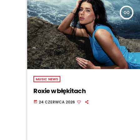
insert_link
MUSIC NEWS
Roxie w błękitach
24 CZERWCA 2026
today