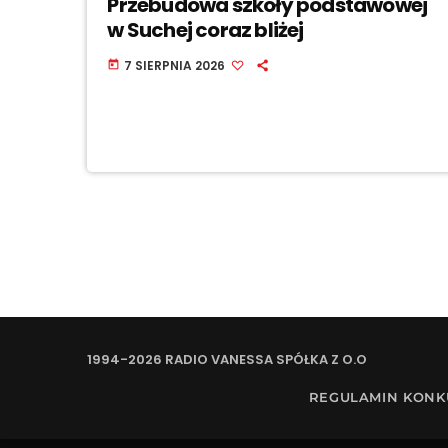
Przebudowa szkoły podstawowej
w Suchej coraz bliżej
7 SIERPNIA 2026
today
1994-2026 RADIO VANESSA SPÓŁKA Z O.O
REGULAMIN KON