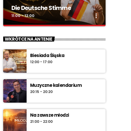
Die Deutsche Stimme
more_vert
11:00 - 12:00
close
Die Deutsche Stimme
WKRÓTCE NA ANTENIE
„DIE DEUTSCHE STIMME” – w całości po
niemiecku. Audycja mniejszości niemieckiej o
Biesiada Śląska
kulturze, tradycjach i wydarzeniach w regionie.
12:00 - 17:00
Muzyczne kalendarium
20:15 - 20:20
Na zawsze młodzi
21:00 - 22:00