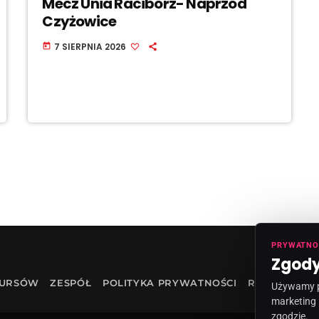
Mecz Unia Racibórz- Naprzód
Czyżowice
7 SIERPNIA 2026
today
PRYWATNO
Zgody
KURSÓW
ZESPÓŁ
POLITYKA PRYWATNOŚCI
RODO
INF
Używamy pl
marketing 
zgodzie.