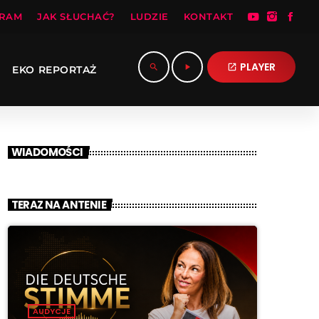
RAM
JAK SŁUCHAĆ?
LUDZIE
KONTAKT
PLAYER
search
play_arrow
open_in_new
EKO REPORTAŻ
WIADOMOŚCI
TERAZ NA ANTENIE
AUDYCJE