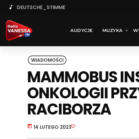
DEUTSCHE_STIMME
music_note
AUDYCJE
MUZYKA
W
WIADOMOŚCI
MAMMOBUS IN
ONKOLOGII PRZ
RACIBORZA
today
14 LUTEGO 2023