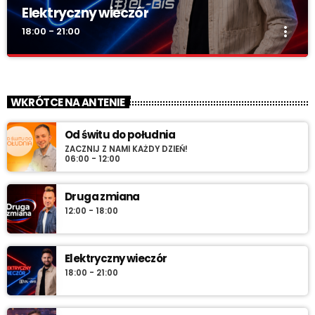
Elektryczny wieczór
more_vert
18:00 - 21:00
Elektryczny wieczór
close
„Wieczór z Radiem RV” – codziennie wieczorem najlepsza
WKRÓTCE NA ANTENIE
muzyka na zakończenie dnia. Spokojne rytmy, nastrojowe
dźwięki i klasyka, która tworzy klimat.
Od świtu do południa
ZACZNIJ Z NAMI KAŻDY DZIEŃ!
06:00 - 12:00
Druga zmiana
12:00 - 18:00
Elektryczny wieczór
18:00 - 21:00