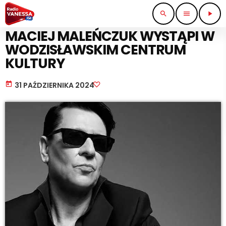
search
menu
play_arrow
IMPREZY I KONCERTY
MACIEJ MALEŃCZUK WYSTĄPI W
WODZISŁAWSKIM CENTRUM
KULTURY
today
31 PAŹDZIERNIKA 2024