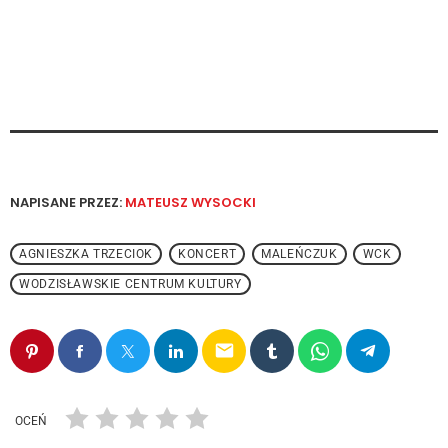
NAPISANE PRZEZ:
MATEUSZ WYSOCKI
AGNIESZKA TRZECIOK
KONCERT
MALEŃCZUK
WCK
WODZISŁAWSKIE CENTRUM KULTURY
email
OCEŃ