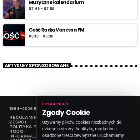
Muzyczne kalendarium
07:45 - 07:50
Gość Radia Vanessa FM
08:10 - 08:30
ARTYKUŁY SPONSOROWANE
PRYWATNOŚĆ
1994-2026 RADIO VANESSA SPÓŁKA Z O.O
Zgody Cookie
REGULAMIN KONKURSÓW
ZESPÓŁ
Używamy plików cookies niezbędnych do
POLITYKA PRYWATNOŚCI
działania strony. Analitykę, marketing i
RODO
osadzone treści zewnętrzne uruchamiamy
INFORMACJA O NADAWCY