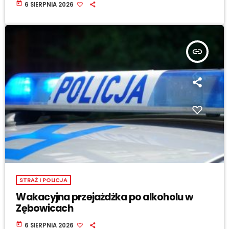
today
6 SIERPNIA 2026
insert_link
STRAŻ I POLICJA
Wakacyjna przejażdżka po alkoholu w
Zębowicach
today
6 SIERPNIA 2026