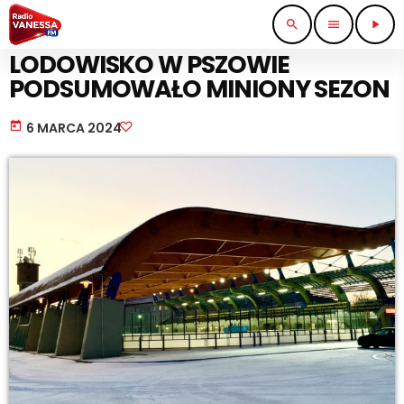
search
menu
play_arrow
SPORT I TURYSTYKA
LODOWISKO W PSZOWIE
PODSUMOWAŁO MINIONY SEZON
today
6 MARCA 2024