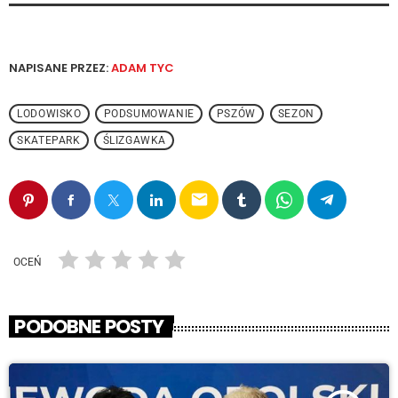
NAPISANE PRZEZ:
ADAM TYC
LODOWISKO
PODSUMOWANIE
PSZÓW
SEZON
SKATEPARK
ŚLIZGAWKA
email
OCEŃ
PODOBNE POSTY