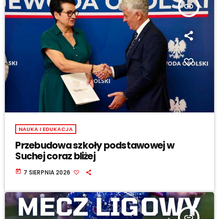
insert_link
NAUKA I EDUKACJA
Przebudowa szkoły podstawowej w
Suchej coraz bliżej
today
7 SIERPNIA 2026
insert_link