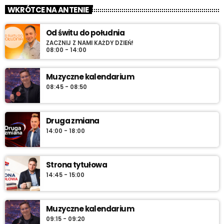
„Wieczór z Radiem RV” – codziennie wieczorem najlepsza
WKRÓTCE NA ANTENIE
muzyka na zakończenie dnia. Spokojne rytmy, nastrojowe
dźwięki i klasyka, która tworzy klimat.
Od świtu do południa
ZACZNIJ Z NAMI KAŻDY DZIEŃ!
08:00 - 14:00
Muzyczne kalendarium
08:45 - 08:50
Druga zmiana
14:00 - 18:00
Strona tytułowa
14:45 - 15:00
Muzyczne kalendarium
09:15 - 09:20