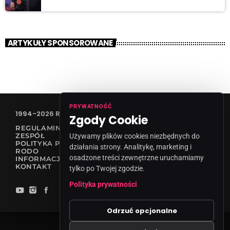
ARTYKUŁY SPONSOROWANE
PRYWATNOŚĆ
1994-2026 RADIO VANESSA SPÓŁKA Z O.O
Zgody Cookie
REGULAMIN KONKURSÓW
ZESPÓŁ
Używamy plików cookies niezbędnych do
POLITYKA PRYWATNOŚCI
działania strony. Analitykę, marketing i
RODO
osadzone treści zewnętrzne uruchamiamy
INFORMACJA O NADAWCY
KONTAKT
tylko po Twojej zgodzie.
Polityka prywatności
Odrzuć opcjonalne