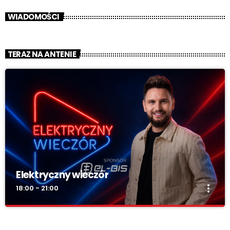
WIADOMOŚCI
TERAZ NA ANTENIE
Elektryczny wieczór
more_vert
18:00 - 21:00
Elektryczny wieczór
close