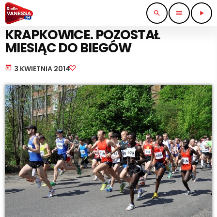
search
menu
play_arrow
SPORT I TURYSTYKA
KRAPKOWICE. POZOSTAŁ
MIESIĄC DO BIEGÓW
today
3 KWIETNIA 2014