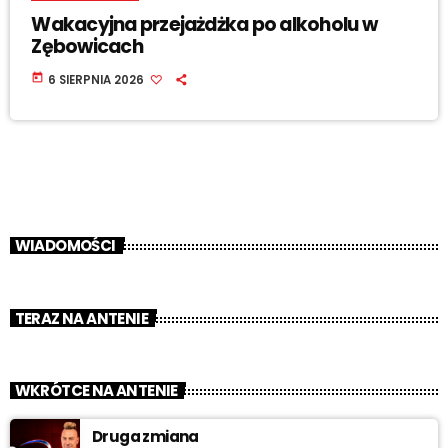
Wakacyjna przejażdżka po alkoholu w
Zębowicach
today
6 SIERPNIA 2026
WIADOMOŚCI
TERAZ NA ANTENIE
WKRÓTCE NA ANTENIE
Druga zmiana