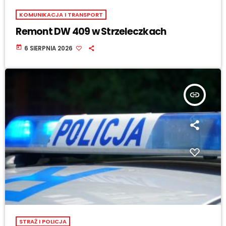
KOMUNIKACJA I TRANSPORT
Remont DW 409 w Strzeleczkach
today
6 SIERPNIA 2026
insert_link
STRAŻ I POLICJA