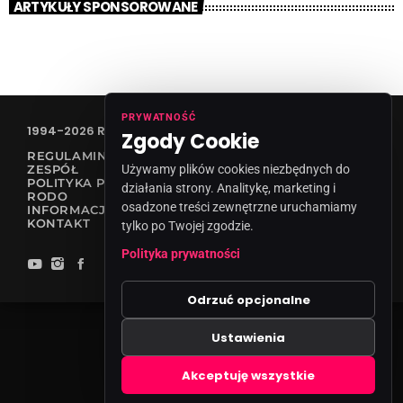
ARTYKUŁY SPONSOROWANE
PRYWATNOŚĆ
1994-2026 RADIO VANESSA SPÓŁKA Z O.O
Zgody Cookie
REGULAMIN KONKURSÓW
ZESPÓŁ
Używamy plików cookies niezbędnych do
POLITYKA PRYWATNOŚCI
działania strony. Analitykę, marketing i
RODO
osadzone treści zewnętrzne uruchamiamy
INFORMACJA O NADAWCY
KONTAKT
tylko po Twojej zgodzie.
Polityka prywatności
Odrzuć opcjonalne
Ustawienia
Zgody cookies
Akceptuję wszystkie