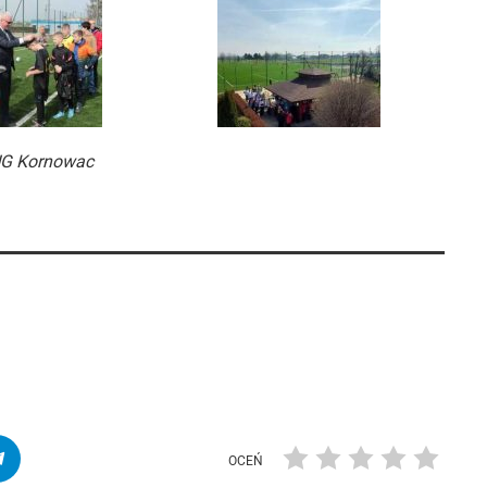
 UG Kornowac
OCEŃ