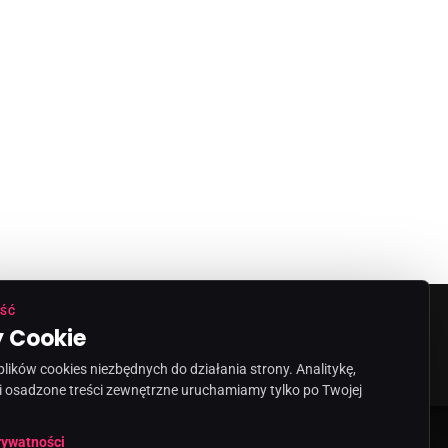
ŚĆ
 Cookie
ORMACJA O NADAWCY
KONTAKT
ików cookies niezbędnych do działania strony. Analitykę,
i osadzone treści zewnętrzne uruchamiamy tylko po Twojej
share
email
rywatności