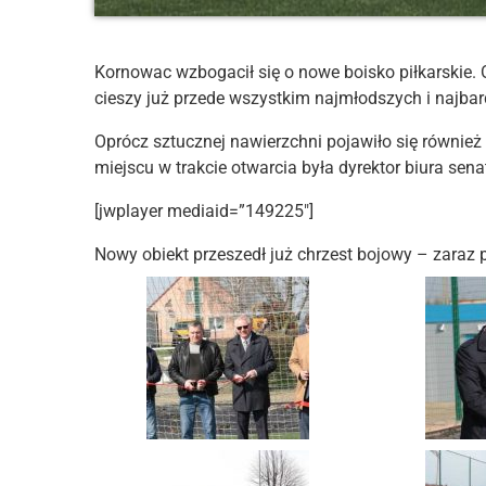
Kornowac wzbogacił się o nowe boisko piłkarskie.
cieszy już przede wszystkim najmłodszych i najba
Oprócz sztucznej nawierzchni pojawiło się równie
miejscu w trakcie otwarcia była dyrektor biura sen
[jwplayer mediaid=”149225″]
Nowy obiekt przeszedł już chrzest bojowy – zaraz 