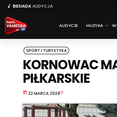
BIESIADA
AUDYCJA
music_note
AUDYCJE
MUZYKA
W
SPORT I TURYSTYKA
KORNOWAC MA
PIŁKARSKIE
today
22 MARCA 2024