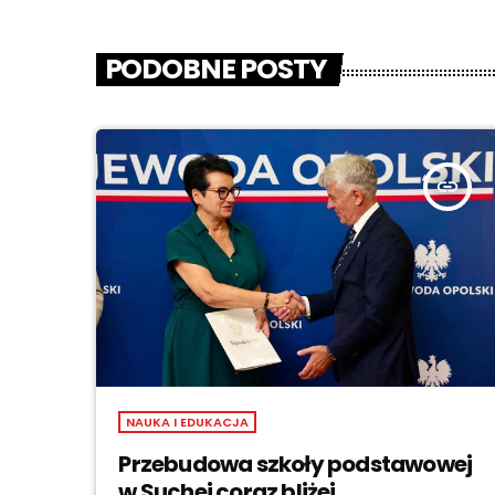
PODOBNE POSTY
insert_link
NAUKA I EDUKACJA
Przebudowa szkoły podstawowej
w Suchej coraz bliżej