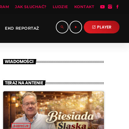
RAM
JAK SŁUCHAĆ?
LUDZIE
KONTAKT
PLAYER
search
play_arrow
open_in_new
EKO REPORTAŻ
WIADOMOŚCI
TERAZ NA ANTENIE
AUDYCJE