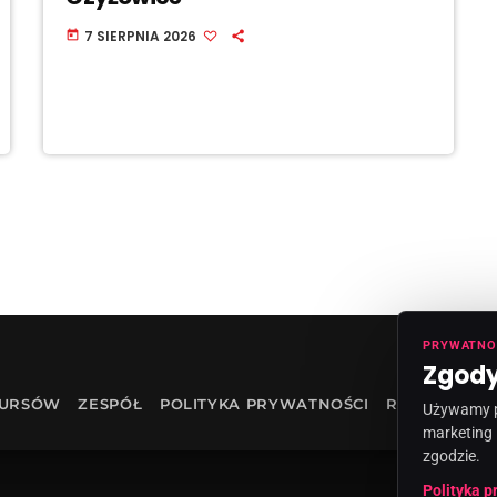
7 SIERPNIA 2026
today
PRYWATNO
Zgody
KURSÓW
ZESPÓŁ
POLITYKA PRYWATNOŚCI
RODO
INF
Używamy pl
marketing 
zgodzie.
Polityka p