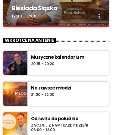
Biesiada Śląska
more_vert
12:00 - 17:00
close
Biesiada Śląska
WKRÓTCE NA ANTENIE
„Biesiada Śląska” – w każdą niedzielę od 12:00
do 17:00. Piotr Scholz, muzyka biesiadna,
Muzyczne kalendarium
rozmowy z gwiazdami, konkursy i
20:15 - 20:20
pozdrowienia na antenie.
Na zawsze młodzi
21:00 - 22:00
Od świtu do południa
ZACZNIJ Z NAMI KAŻDY DZIEŃ!
06:00 - 12:00