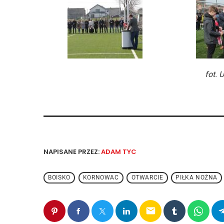
fot.
NAPISANE PRZEZ:
ADAM TYC
BOISKO
KORNOWAC
OTWARCIE
PIŁKA NOŻNA
email