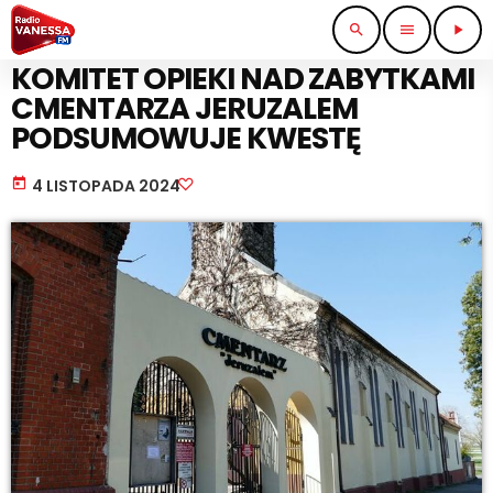
search
menu
play_arrow
PRACA I BIZNES
KOMITET OPIEKI NAD ZABYTKAMI
CMENTARZA JERUZALEM
PODSUMOWUJE KWESTĘ
today
4 LISTOPADA 2024