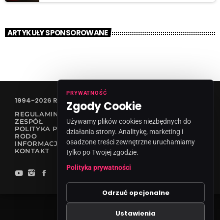
ARTYKUŁY SPONSOROWANE
PRYWATNOŚĆ
1994-2026 RADIO VANESSA SPÓŁKA Z O.O
Zgody Cookie
REGULAMIN KONKURSÓW
ZESPÓŁ
Używamy plików cookies niezbędnych do
POLITYKA PRYWATNOŚCI
działania strony. Analitykę, marketing i
RODO
osadzone treści zewnętrzne uruchamiamy
INFORMACJA O NADAWCY
KONTAKT
tylko po Twojej zgodzie.
Polityka prywatności
Odrzuć opcjonalne
Ustawienia
Zgody cookies