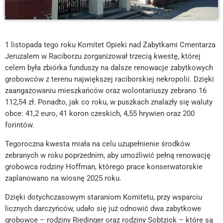
1 listopada tego roku Komitet Opieki nad Zabytkami Cmentarza
Jeruzalem w Raciborzu zorganizował trzecią kwestę, której
celem była zbiórka funduszy na dalsze renowacje zabytkowych
grobowców z terenu największej raciborskiej nekropolii. Dzięki
zaangażowaniu mieszkańców oraz wolontariuszy zebrano 16
112,54 zł. Ponadto, jak co roku, w puszkach znalazły się waluty
obce: 41,2 euro, 41 koron czeskich, 4,55 hrywien oraz 200
forintów.
Tegoroczna kwesta miała na celu uzupełnienie środków
zebranych w roku poprzednim, aby umożliwić pełną renowację
grobowca rodziny Hoffman, którego prace konserwatorskie
zaplanowano na wiosnę 2025 roku.
Dzięki dotychczasowym staraniom Komitetu, przy wsparciu
licznych darczyńców, udało się już odnowić dwa zabytkowe
grobowce – rodziny Riedinger oraz rodziny Sobtzick – które są