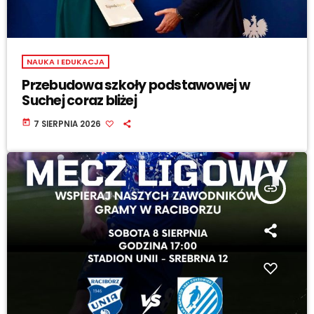
NAUKA I EDUKACJA
Przebudowa szkoły podstawowej w
Suchej coraz bliżej
today
7 SIERPNIA 2026
insert_link