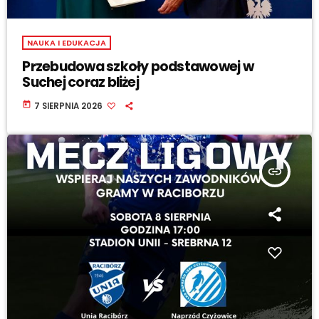
NAUKA I EDUKACJA
Przebudowa szkoły podstawowej w
Suchej coraz bliżej
today
7 SIERPNIA 2026
insert_link