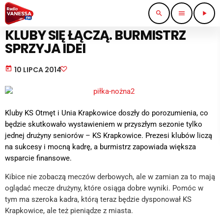
search
menu
play_arrow
SPORT I TURYSTYKA
KLUBY SIĘ ŁĄCZĄ. BURMISTRZ
SPRZYJA IDEI
today
10 LIPCA 2014
Kluby KS Otmęt i Unia Krapkowice doszły do porozumienia, co
będzie skutkowało wystawieniem w przyszłym sezonie tylko
jednej drużyny seniorów – KS Krapkowice. Prezesi klubów liczą
na sukcesy i mocną kadrę, a burmistrz zapowiada większa
wsparcie finansowe.
Kibice nie zobaczą meczów derbowych, ale w zamian za to mają
oglądać mecze drużyny, które osiąga dobre wyniki. Pomóc w
tym ma szeroka kadra, którą teraz będzie dysponował KS
Krapkowice, ale też pieniądze z miasta.