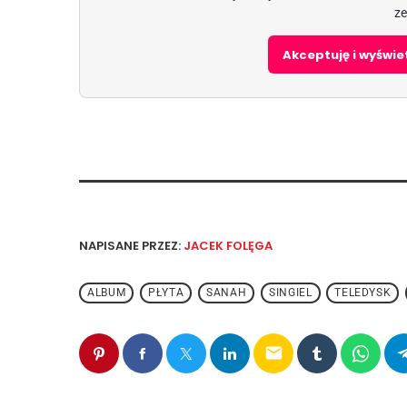
ze
Akceptuję i wyświ
NAPISANE PRZEZ:
JACEK FOLĘGA
ALBUM
PŁYTA
SANAH
SINGIEL
TELEDYSK
email