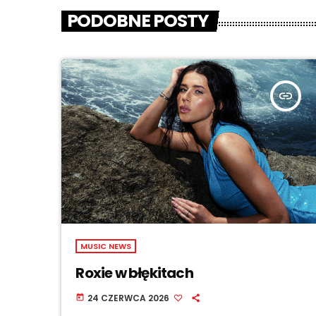
PODOBNE POSTY
insert_link
MUSIC NEWS
Roxie w błękitach
24 CZERWCA 2026
today