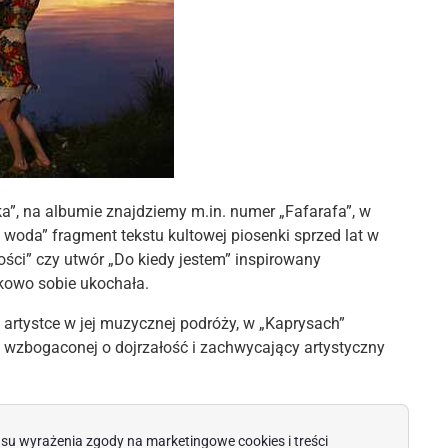
ka”, na albumie znajdziemy m.in. numer „Fafarafa”, w
 woda” fragment tekstu kultowej piosenki sprzed lat w
ści” czy utwór „Do kiedy jestem” inspirowany
tkowo sobie ukochała.
artystce w jej muzycznej podróży, w „Kaprysach”
r, wzbogaconej o dojrzałość i zachwycający artystyczny
su wyrażenia zgody na marketingowe cookies i treści