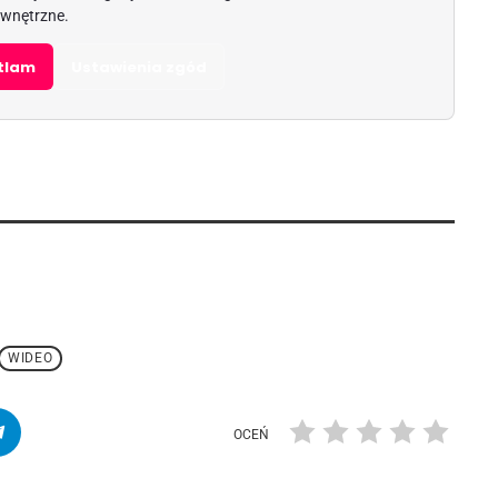
wnętrzne.
etlam
Ustawienia zgód
WIDEO
OCEŃ