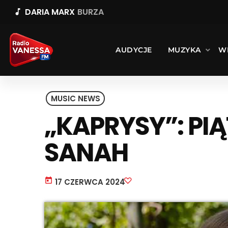
DARIA MARX
BURZA
music_note
AUDYCJE
MUZYKA
W
MUSIC NEWS
„KAPRYSY”: PI
SANAH
today
17 CZERWCA 2024