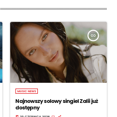
insert_link
MUSIC NEWS
Najnowszy solowy singiel Zalii już
dostępny
23 CZERWCA 2026
today