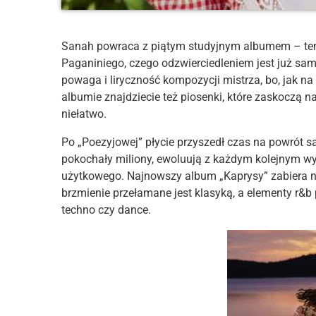
Sanah powraca z piątym studyjnym albumem – ten 
Paganiniego, czego odzwierciedleniem jest już sam
powaga i liryczność kompozycji mistrza, bo, jak n
albumie znajdziecie też piosenki, które zaskoczą n
niełatwo.
Po „Poezyjowej” płycie przyszedł czas na powrót 
pokochały miliony, ewoluują z każdym kolejnym w
użytkowego. Najnowszy album „Kaprysy” zabiera 
brzmienie przełamane jest klasyką, a elementy r&b
techno czy dance.