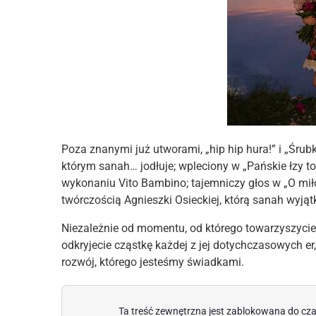
Poza znanymi już utworami, „hip hip hura!” i „Śrub
którym sanah… jodłuje; wpleciony w „Pańskie łzy to
wykonaniu Vito Bambino; tajemniczy głos w „O miło
twórczością Agnieszki Osieckiej, którą sanah wyją
Niezależnie od momentu, od którego towarzyszycie 
odkryjecie cząstkę każdej z jej dotychczasowych e
rozwój, którego jesteśmy świadkami.
Ta treść zewnętrzna jest zablokowana do cza