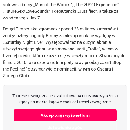
solowe albumy „Man of the Woods”, „The 20/20 Experience”,
„FutureSex/LoveSounds” i debiutancki „Justified”, a także za
współpracę z Jay-Z.
Dotąd Timberlake zgromadził ponad 23 miliardy streamów i
zdobył cztery nagrody Emmy za niezapomniane występy w
„Saturday Night Live”. Występował też na dużym ekranie –
użyczył swojego głosu w animowanej serii „Trolle”, w tym w
trzeciej części, która ukazała się w zeszłym roku. Stworzony do
filmu z 2016 roku czterokrotnie platynowy przebój „Can’t Stop
the Feeling!” otrzymał wiele nominacji, w tym do Oscara i
Złotego Globu.
Ta treść zewnętrzna jest zablokowana do czasu wyrażenia
zgody na marketingowe cookies i treści zewnętrzne.
Akceptuję i wyświetlam
Ustawienia zgód