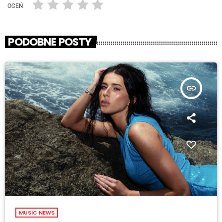
OCEŃ
PODOBNE POSTY
insert_link
MUSIC NEWS