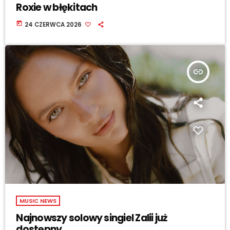
Roxie w błękitach
today
24 CZERWCA 2026
insert_link
MUSIC NEWS
Najnowszy solowy singiel Zalii już
dostępny