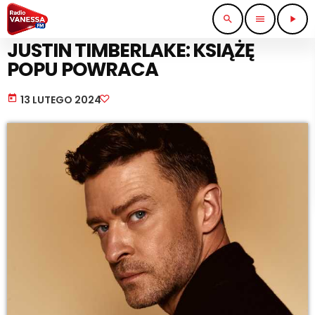
search
menu
play_arrow
MUSIC NEWS
JUSTIN TIMBERLAKE: KSIĄŻĘ
POPU POWRACA
today
13 LUTEGO 2024