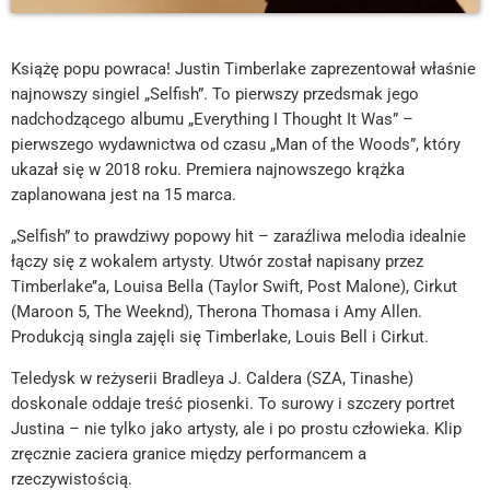
Książę popu powraca! Justin Timberlake zaprezentował właśnie
najnowszy singiel „Selfish”. To pierwszy przedsmak jego
nadchodzącego albumu „Everything I Thought It Was” –
pierwszego wydawnictwa od czasu „Man of the Woods”, który
ukazał się w 2018 roku. Premiera najnowszego krążka
zaplanowana jest na 15 marca.
„Selfish” to prawdziwy popowy hit – zaraźliwa melodia idealnie
łączy się z wokalem artysty. Utwór został napisany przez
Timberlake’’a, Louisa Bella (Taylor Swift, Post Malone), Cirkut
(Maroon 5, The Weeknd), Therona Thomasa i Amy Allen.
Produkcją singla zajęli się Timberlake, Louis Bell i Cirkut.
Teledysk w reżyserii Bradleya J. Caldera (SZA, Tinashe)
doskonale oddaje treść piosenki. To surowy i szczery portret
Justina – nie tylko jako artysty, ale i po prostu człowieka. Klip
zręcznie zaciera granice między performancem a
rzeczywistością.