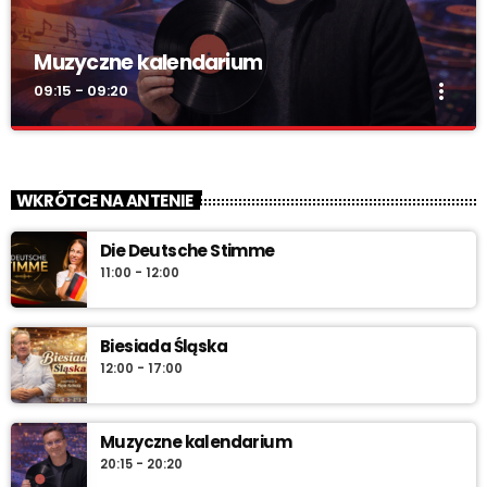
Muzyczne kalendarium
more_vert
09:15 - 09:20
Muzyczne kalendarium
close
Muzyczne kalendarium – Twoja codzienna pigułka historii
WKRÓTCE NA ANTENIE
muzyki. Rocznice, premiery, anegdoty i najlepsze brzmienia –
pon.–sob. 7:45 i 12:45, w niedzielę 7:45 + dłuższa wersja po
Die Deutsche Stimme
10:00. Włącz i sprawdź „co dziś gra historia”.
11:00 - 12:00
Biesiada Śląska
12:00 - 17:00
Muzyczne kalendarium
20:15 - 20:20