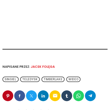
NAPISANE PRZEZ:
JACEK FOLĘGA
SINGIEL
TELEDYSK
TIMBERLAKE
WIDEO
email