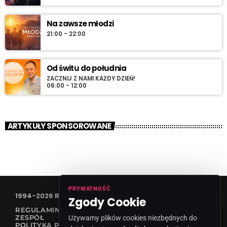
Na zawsze młodzi
21:00 - 22:00
Od świtu do południa
ZACZNIJ Z NAMI KAŻDY DZIEŃ!
06:00 - 12:00
ARTYKUŁY SPONSOROWANE
PRYWATNOŚĆ
1994-2026 RADIO VANESSA SPÓŁKA Z O.O
Zgody Cookie
REGULAMIN KONKURSÓW
ZESPÓŁ
Używamy plików cookies niezbędnych do
POLITYKA PRYWATNOŚCI