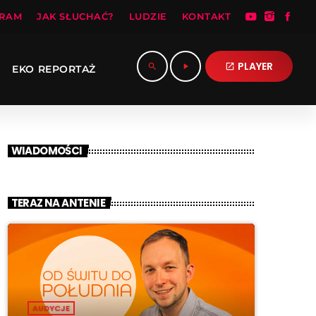
RAM
JAK SŁUCHAĆ?
LUDZIE
KONTAKT
PLAYER
search
play_arrow
open_in_new
EKO REPORTAŻ
WIADOMOŚCI
TERAZ NA ANTENIE
AUDYCJE