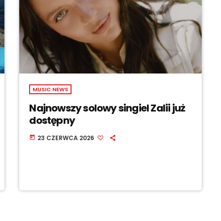
MUSIC NEWS
Najnowszy solowy singiel Zalii już
dostępny
23 CZERWCA 2026
today