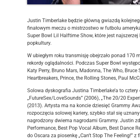
Justin Timberlake będzie główną gwiazdą kolejneg
finałowym meczu o mistrzostwo w futbolu amerykań
Super Bowl Lil Halftime Show, które jest najsze
popkultury.
W ubiegłym roku transmisję obejrzało ponad 170 
rekordy oglądalności. Podczas Super Bowl występo
Katy Perry, Bruno Mars, Madonna, The Who, Bruce S
Heartbreakers, Prince, the Rolling Stones, Paul McC
Solowa dyskografia Justina Timberlake’a to cztery 
„FutureSex/LoveSounds” (2006), „The 20/20 Experi
(2013). Artysta ma na koncie dziesięć Grammy Awa
rozpoczęcia solowej kariery, szybko stał się uzna
nagrodzony dwiema nagrodami Grammy. Justin zdo
Performance, Best Pop Vocal Album, Best Dance Re
do Oscara za piosenkę „Can’t Stop The Feeling!” z 