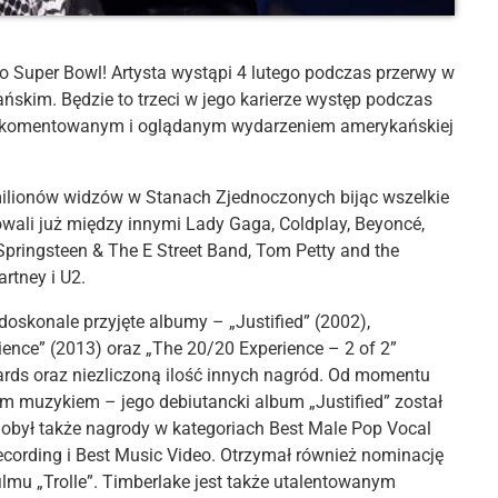
o Super Bowl! Artysta wystąpi 4 lutego podczas przerwy w
skim. Będzie to trzeci w jego karierze występ podczas
rzej komentowanym i oglądanym wydarzeniem amerykańskiej
milionów widzów w Stanach Zjednoczonych bijąc wszelkie
wali już między innymi Lady Gaga, Coldplay, Beyoncé,
pringsteen & The E Street Band, Tom Petty and the
artney i U2.
doskonale przyjęte albumy – „Justified” (2002),
ence” (2013) oraz „The 20/20 Experience – 2 of 2”
rds oraz niezliczoną ilość innych nagród. Od momentu
nym muzykiem – jego debiutancki album „Justified” został
był także nagrody w kategoriach Best Male Pop Vocal
cording i Best Music Video. Otrzymał również nominację
filmu „Trolle”. Timberlake jest także utalentowanym