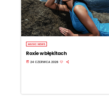
MUSIC NEWS
Roxie w błękitach
24 CZERWCA 2026
today