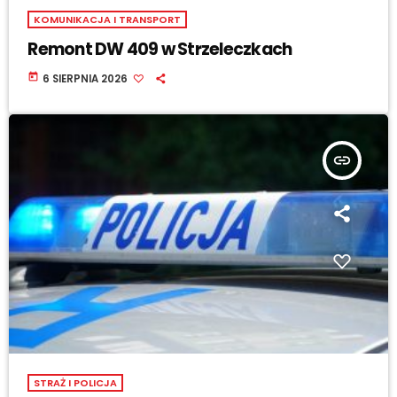
KOMUNIKACJA I TRANSPORT
Remont DW 409 w Strzeleczkach
today
6 SIERPNIA 2026
insert_link
STRAŻ I POLICJA