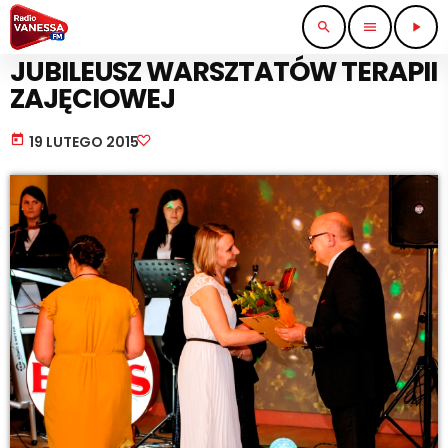
search
menu
play_arrow
NAUKA I EDUKACJA
JUBILEUSZ WARSZTATÓW TERAPII
ZAJĘCIOWEJ
today
19 LUTEGO 2015