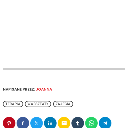
NAPISANE PRZEZ:
JOANNA
TERAPIA
WARSZTATY
ZAJĘCIA
email