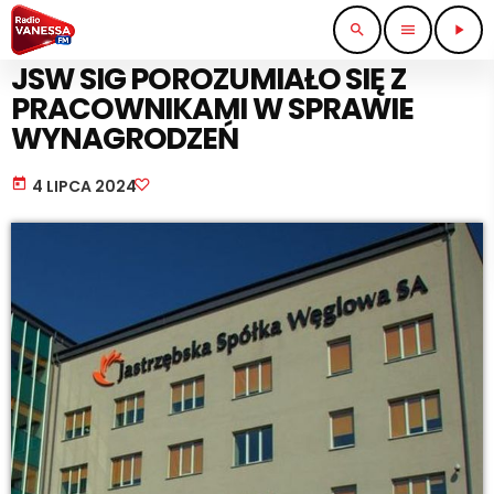
search
menu
play_arrow
PRACA I BIZNES
JSW SIG POROZUMIAŁO SIĘ Z
PRACOWNIKAMI W SPRAWIE
WYNAGRODZEŃ
today
4 LIPCA 2024