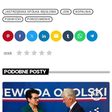
JASTRZĘBSKA SPÓŁKA WĘGLOWA
JSW
KOPALNIA
PODWYŻKI
POROZUMIENIE
email
OCEŃ
PODOBNE POSTY
insert_link