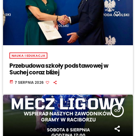
NAUKA I EDUKACJA
Przebudowa szkoły podstawowej w
Suchej coraz bliżej
today
7 SIERPNIA 2026
insert_link