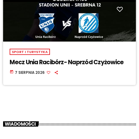
SPORT I TURYSTYKA
Mecz Unia Racibórz- Naprzód Czyżowice
today
7 SIERPNIA 2026
WIADOMOŚCI