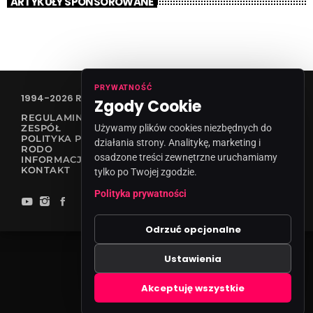
ARTYKUŁY SPONSOROWANE
PRYWATNOŚĆ
1994-2026 RADIO VANESSA SPÓŁKA Z O.O
Zgody Cookie
REGULAMIN KONKURSÓW
Używamy plików cookies niezbędnych do
ZESPÓŁ
POLITYKA PRYWATNOŚCI
działania strony. Analitykę, marketing i
RODO
osadzone treści zewnętrzne uruchamiamy
INFORMACJA O NADAWCY
KONTAKT
tylko po Twojej zgodzie.
Polityka prywatności
Odrzuć opcjonalne
Ustawienia
Zgody cookies
Akceptuję wszystkie