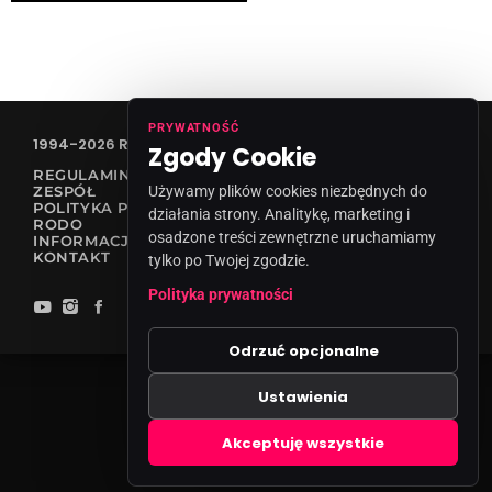
PRYWATNOŚĆ
1994-2026 RADIO VANESSA SPÓŁKA Z O.O
Zgody Cookie
REGULAMIN KONKURSÓW
ZESPÓŁ
Używamy plików cookies niezbędnych do
POLITYKA PRYWATNOŚCI
działania strony. Analitykę, marketing i
RODO
osadzone treści zewnętrzne uruchamiamy
INFORMACJA O NADAWCY
KONTAKT
tylko po Twojej zgodzie.
Polityka prywatności
Odrzuć opcjonalne
Ustawienia
Zgody cookies
Akceptuję wszystkie