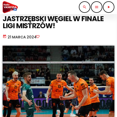
search
menu
play_arrow
SPORT I TURYSTYKA
JASTRZĘBSKI WĘGIEL W FINALE
LIGI MISTRZÓW!
today
21 MARCA 2024