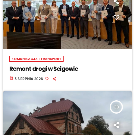
KOMUNIKACJA I TRANSPORT
Remont drogi w Ścigowie
today
5 SIERPNIA 2026
insert_link