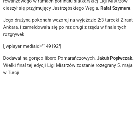
rewanżowego w ramach półfinału siatkarskiej Ligi Mistrzów
cieszył się przyjmujący Jastrzębskiego Węgla,
Rafał Szymura
.
Jego drużyna pokonała wczoraj na wyjeździe 2:3 turecki Ziraat
Ankara, i zameldowała się po raz drugi z rzędu w finale tych
rozgrywek.
[jwplayer mediaid=”149192″]
Dodawał na gorąco libero Pomarańczowych,
Jakub Popiwczak.
Wielki finał tej edycji Ligi Mistrzów zostanie rozegrany 5. maja
w Turcji.