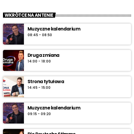
Od świtu do południa
close
zacznij z nami każdy dzień!
WKRÓTCE NA ANTENIE
„Od świtu do południa” – poranny program Radia Vanessa od
Muzyczne kalendarium
poniedziałku do soboty w godz. 6:00–12:00. Jakub Koniński
08:45 - 08:50
serwuje lokalne informacje, pogodę, przegląd wydarzeń i
najlepszą muzykę, która towarzyszy od pierwszych chwil dnia aż
do południa.
Druga zmiana
14:00 - 18:00
Strona tytułowa
14:45 - 15:00
Muzyczne kalendarium
09:15 - 09:20