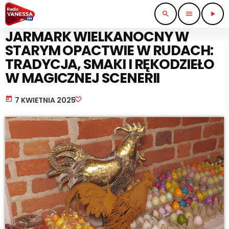
search
menu
play_arrow
IMPREZY I KONCERTY
JARMARK WIELKANOCNY W
STARYM OPACTWIE W RUDACH:
TRADYCJA, SMAKI I RĘKODZIEŁO
W MAGICZNEJ SCENERII
today
7 KWIETNIA 2025