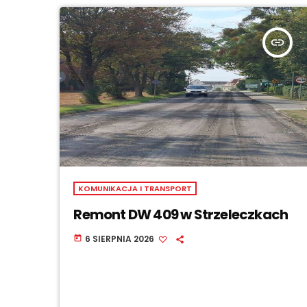
insert_link
KOMUNIKACJA I TRANSPORT
Remont DW 409 w Strzeleczkach
6 SIERPNIA 2026
today