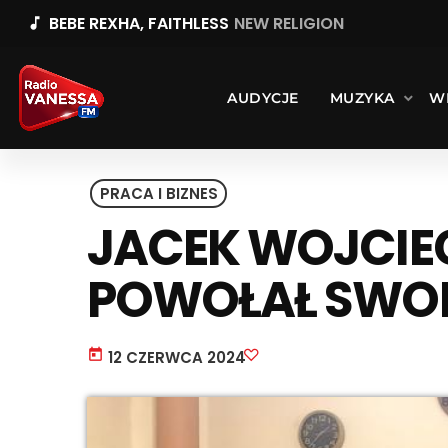
BEBE REXHA, FAITHLESS
NEW RELIGION
music_note
AUDYCJE
MUZYKA
W
PRACA I BIZNES
JACEK WOJCI
POWOŁAŁ SWO
today
12 CZERWCA 2024