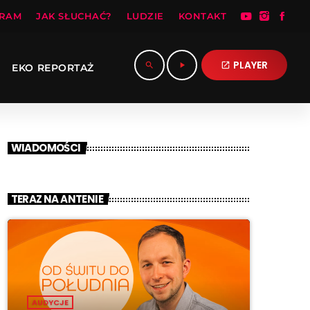
RAM
JAK SŁUCHAĆ?
LUDZIE
KONTAKT
PLAYER
search
play_arrow
open_in_new
EKO REPORTAŻ
WIADOMOŚCI
TERAZ NA ANTENIE
AUDYCJE