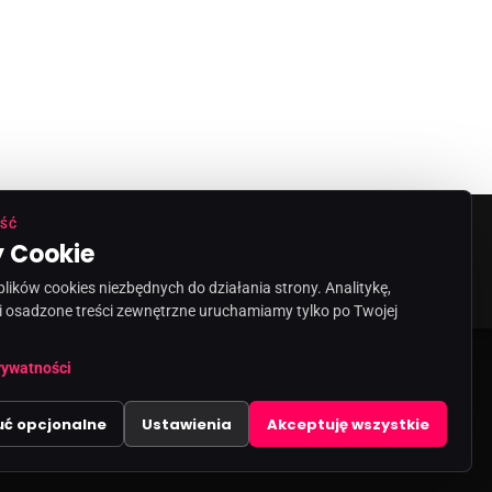
ŚĆ
 Cookie
ORMACJA O NADAWCY
KONTAKT
ików cookies niezbędnych do działania strony. Analitykę,
i osadzone treści zewnętrzne uruchamiamy tylko po Twojej
share
email
rywatności
uć opcjonalne
Ustawienia
Akceptuję wszystkie