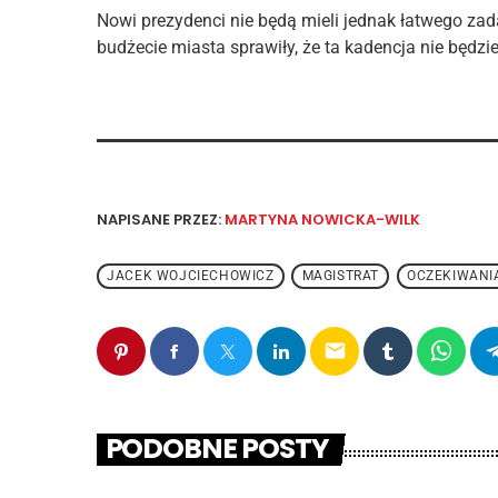
Nowi prezydenci nie będą mieli jednak łatwego zad
budżecie miasta sprawiły, że ta kadencja nie będzi
NAPISANE PRZEZ:
MARTYNA NOWICKA-WILK
JACEK WOJCIECHOWICZ
MAGISTRAT
OCZEKIWANI
email
PODOBNE POSTY