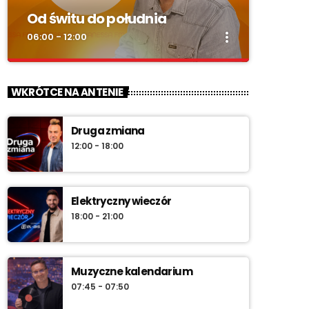
Od świtu do południa
more_vert
06:00 - 12:00
close
Od świtu do południa
WKRÓTCE NA ANTENIE
zacznij z nami każdy dzień!
Druga zmiana
„Od świtu do południa” – poranny program
12:00 - 18:00
Radia Vanessa od poniedziałku do soboty w
godz. 6:00–12:00. Jakub Koniński serwuje
lokalne informacje, pogodę, przegląd
wydarzeń i najlepszą muzykę, która
Elektryczny wieczór
towarzyszy od pierwszych chwil dnia aż do
18:00 - 21:00
południa.
Muzyczne kalendarium
07:45 - 07:50