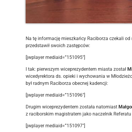
Na tę informację mieszkańcy Raciborza czekali od
przedstawił swoich zastępców:
[jwplayer mediaid=”151095″]
I tak: pierwszym wiceprezydentem miasta został
Mi
wicedyrektora ds. opieki i wychowania w Młodzi
był radnym Raciborza obecnej kadencji:
[jwplayer mediaid=”151096″]
Drugim wiceprezydentem została natomiast
Małgo
z raciborskim magistratem jako naczelnik Referat
[jwplayer mediaid=”151097″]