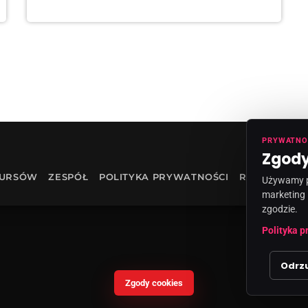
PRYWATNO
Zgody
KURSÓW
ZESPÓŁ
POLITYKA PRYWATNOŚCI
RODO
INF
Używamy pl
marketing 
zgodzie.
Polityka p
Odrz
Zgody cookies