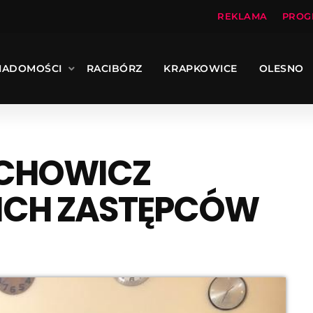
REKLAMA
PROG
IADOMOŚCI
RACIBÓRZ
KRAPKOWICE
OLESNO
ECHOWICZ
ICH ZASTĘPCÓW