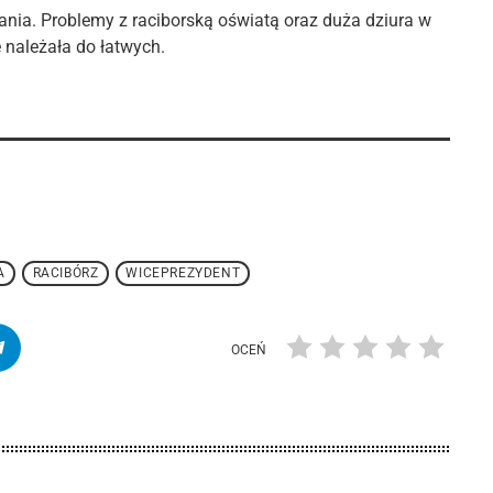
ania. Problemy z raciborską oświatą oraz duża dziura w
e należała do łatwych.
A
RACIBÓRZ
WICEPREZYDENT
OCEŃ