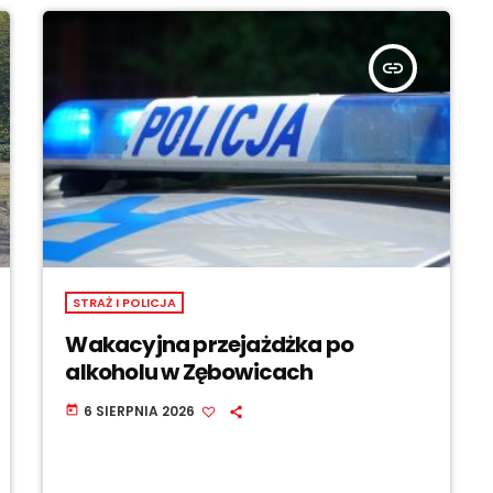
insert_link
STRAŻ I POLICJA
Wakacyjna przejażdżka po
alkoholu w Zębowicach
6 SIERPNIA 2026
today