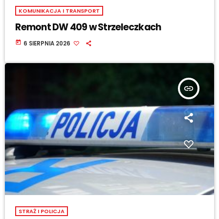
KOMUNIKACJA I TRANSPORT
Remont DW 409 w Strzeleczkach
today
6 SIERPNIA 2026
insert_link
STRAŻ I POLICJA