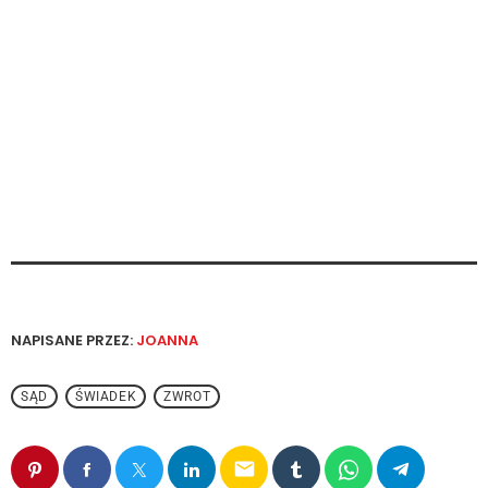
NAPISANE PRZEZ:
JOANNA
SĄD
ŚWIADEK
ZWROT
email