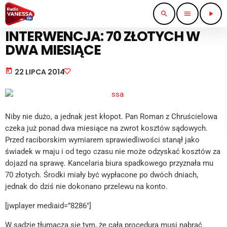
search
menu
play_arrow
WIADOMOŚCI
INTERWENCJA: 70 ZŁOTYCH W
DWA MIESIĄCE
today
22 LIPCA 2014
Niby nie dużo, a jednak jest kłopot. Pan Roman z Chruścielowa
czeka już ponad dwa miesiące na zwrot kosztów sądowych.
Przed raciborskim wymiarem sprawiedliwości stanął jako
świadek w maju i od tego czasu nie może odzyskać kosztów za
dojazd na sprawę. Kancelaria biura spadkowego przyznała mu
70 złotych. Środki miały być wypłacone po dwóch dniach,
jednak do dziś nie dokonano przelewu na konto.
[jwplayer mediaid=”8286″]
W sądzie tłumaczą się tym, że cała procedura musi nabrać