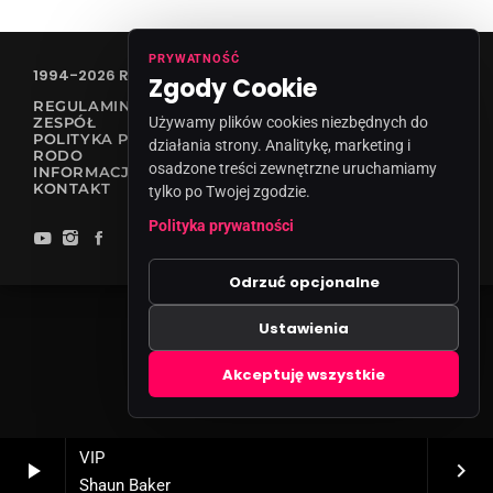
PRYWATNOŚĆ
1994-2026 RADIO VANESSA SPÓŁKA Z O.O
Zgody Cookie
REGULAMIN KONKURSÓW
ZESPÓŁ
Używamy plików cookies niezbędnych do
POLITYKA PRYWATNOŚCI
działania strony. Analitykę, marketing i
RODO
osadzone treści zewnętrzne uruchamiamy
INFORMACJA O NADAWCY
KONTAKT
tylko po Twojej zgodzie.
Polityka prywatności
Odrzuć opcjonalne
Ustawienia
Zgody cookies
Akceptuję wszystkie
VIP
play_arrow
keyboard_arrow_right
Shaun Baker