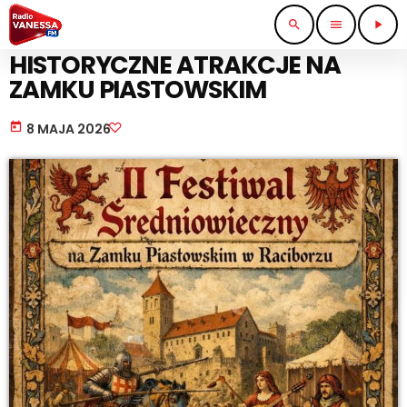
search
menu
play_arrow
IMPREZY I KONCERTY
HISTORYCZNE ATRAKCJE NA
ZAMKU PIASTOWSKIM
today
8 MAJA 2026