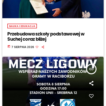
NAUKA I EDUKACJA
Przebudowa szkoły podstawowej w
Suchej coraz bliżej
today
7 SIERPNIA 2026
insert_link