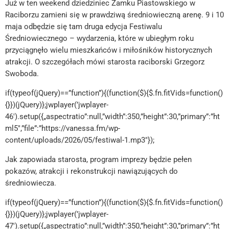
Już w ten weekend dziedziniec Zamku Piastowskiego w
Raciborzu zamieni się w prawdziwą średniowieczną arenę. 9 i 10
maja odbędzie się tam druga edycja Festiwalu
Średniowiecznego – wydarzenia, które w ubiegłym roku
przyciągnęło wielu mieszkańców i miłośników historycznych
atrakcji. O szczegółach mówi starosta raciborski Grzegorz
Swoboda.
if(typeof(jQuery)==”function”){(function($){$.fn.fitVids=function()
{}})(jQuery)};jwplayer(’jwplayer-
46′).setup({„aspectratio”:null,”width”:350,”height”:30,”primary”:”ht
ml5″,”file”:”https://vanessa.fm/wp-
content/uploads/2026/05/festiwal-1.mp3″});
Jak zapowiada starosta, program imprezy będzie pełen
pokazów, atrakcji i rekonstrukcji nawiązujących do
średniowiecza.
if(typeof(jQuery)==”function”){(function($){$.fn.fitVids=function()
{}})(jQuery)};jwplayer(’jwplayer-
47′).setup({„aspectratio”:null,”width”:350,”height”:30,”primary”:”ht