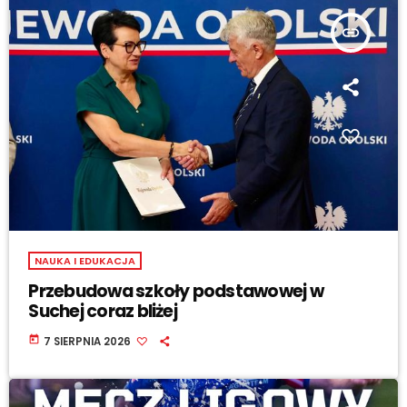
insert_link
NAUKA I EDUKACJA
Przebudowa szkoły podstawowej w
Suchej coraz bliżej
today
7 SIERPNIA 2026