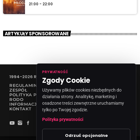
21:00 - 22:00
ARTYKUŁY SPONSOROWANE
PRYWATNOŚĆ
1994-2026 RADIO VANESSA SPÓŁKA Z O.O
Zgody Cookie
REGULAMIN KONKURSÓW
ZESPÓŁ
Używamy plików cookies niezbędnych do
POLITYKA PRYWATNOŚCI
działania strony. Analitykę, marketing i
RODO
osadzone treści zewnętrzne uruchamiamy
INFORMACJA O NADAWCY
KONTAKT
tylko po Twojej zgodzie.
Polityka prywatności
Odrzuć opcjonalne