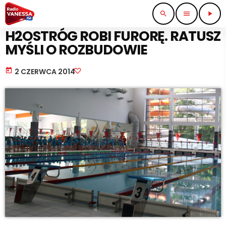
search
menu
play_arrow
SPORT I TURYSTYKA
H2OSTRÓG ROBI FURORĘ. RATUSZ
MYŚLI O ROZBUDOWIE
today
2 CZERWCA 2014