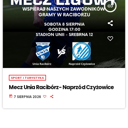
insert_link
SPORT I TURYSTYKA
Mecz Unia Racibórz- Naprzód Czyżowice
today
7 SIERPNIA 2026