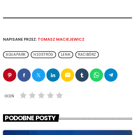
NAPISANE PRZEZ:
TOMASZ MACIEJEWICZ
AQUAPARK
H2OSTRÓG
LENK
RACIBÓRZ
email
OCEŃ
PODOBNE POSTY