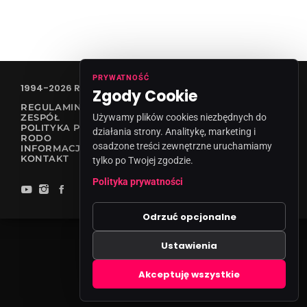
PRYWATNOŚĆ
1994-2026 RADIO VANESSA SPÓŁKA Z O.O
Zgody Cookie
REGULAMIN KONKURSÓW
Używamy plików cookies niezbędnych do
ZESPÓŁ
POLITYKA PRYWATNOŚCI
działania strony. Analitykę, marketing i
RODO
osadzone treści zewnętrzne uruchamiamy
INFORMACJA O NADAWCY
KONTAKT
tylko po Twojej zgodzie.
Polityka prywatności
Odrzuć opcjonalne
Ustawienia
Zgody cookies
Akceptuję wszystkie