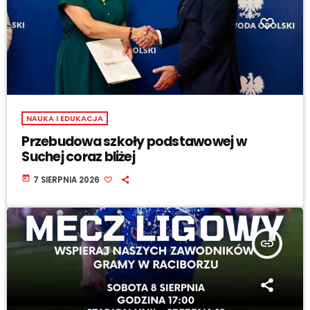
NAUKA I EDUKACJA
Przebudowa szkoły podstawowej w
Suchej coraz bliżej
today
7 SIERPNIA 2026
insert_link