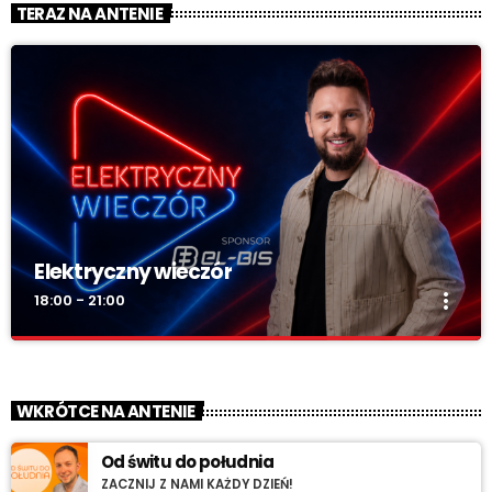
TERAZ NA ANTENIE
Elektryczny wieczór
more_vert
18:00 - 21:00
Elektryczny wieczór
close
„Wieczór z Radiem RV” – codziennie wieczorem najlepsza
WKRÓTCE NA ANTENIE
muzyka na zakończenie dnia. Spokojne rytmy, nastrojowe
dźwięki i klasyka, która tworzy klimat.
Od świtu do południa
ZACZNIJ Z NAMI KAŻDY DZIEŃ!