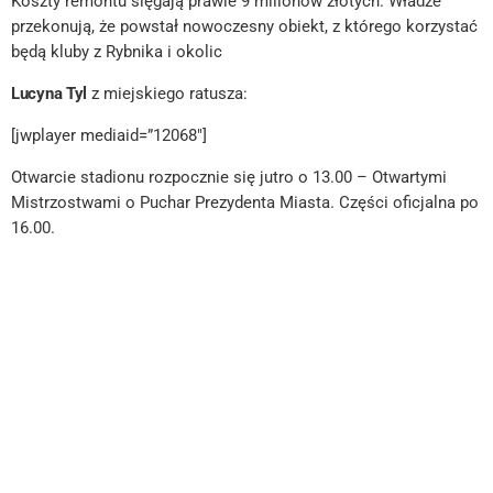
Koszty remontu sięgają prawie 9 milionów złotych. Władze
przekonują, że powstał nowoczesny obiekt, z którego korzystać
będą kluby z Rybnika i okolic
Lucyna Tyl
z miejskiego ratusza:
[jwplayer mediaid=”12068″]
Otwarcie stadionu rozpocznie się jutro o 13.00 – Otwartymi
Mistrzostwami o Puchar Prezydenta Miasta. Części oficjalna po
16.00.