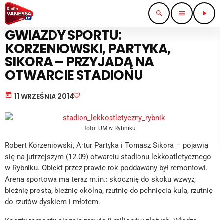
search
menu
play_arrow
SPORT I TURYSTYKA
GWIAZDY SPORTU:
KORZENIOWSKI, PARTYKA,
SIKORA – PRZYJADĄ NA
OTWARCIE STADIONU
today
11 WRZEŚNIA 2014
foto: UM w Rybniku
Robert Korzeniowski, Artur Partyka i Tomasz Sikora – pojawią
się na jutrzejszym (12.09) otwarciu stadionu lekkoatletycznego
w Rybniku. Obiekt przez prawie rok poddawany był remontowi.
Arena sportowa ma teraz m.in.: skocznię do skoku wzwyż,
bieżnię prostą, bieżnię okólną, rzutnię do pchnięcia kulą, rzutnię
do rzutów dyskiem i młotem.