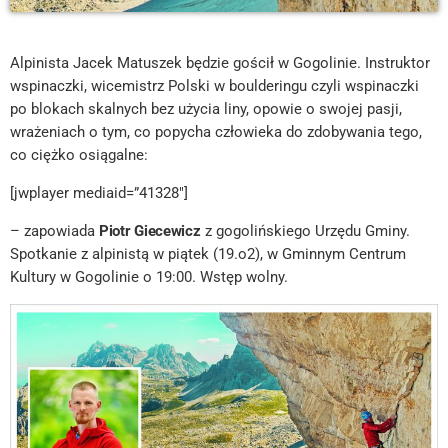
Alpinista Jacek Matuszek będzie gościł w Gogolinie. Instruktor
wspinaczki, wicemistrz Polski w boulderingu czyli wspinaczki
po blokach skalnych bez użycia liny, opowie o swojej pasji,
wrażeniach o tym, co popycha człowieka do zdobywania tego,
co ciężko osiągalne:
[jwplayer mediaid=”41328″]
– zapowiada
Piotr Giecewicz
z gogolińskiego Urzędu Gminy.
Spotkanie z alpinistą w piątek (19.o2), w Gminnym Centrum
Kultury w Gogolinie o 19:00. Wstęp wolny.