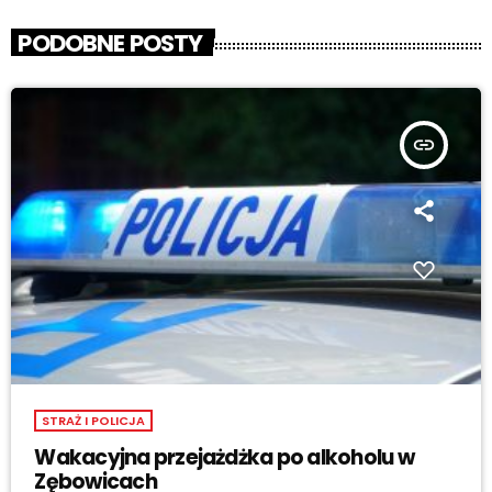
PODOBNE POSTY
insert_link
STRAŻ I POLICJA
Wakacyjna przejażdżka po alkoholu w
Zębowicach