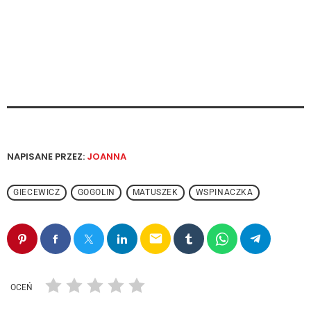
NAPISANE PRZEZ:
JOANNA
GIECEWICZ
GOGOLIN
MATUSZEK
WSPINACZKA
email
OCEŃ