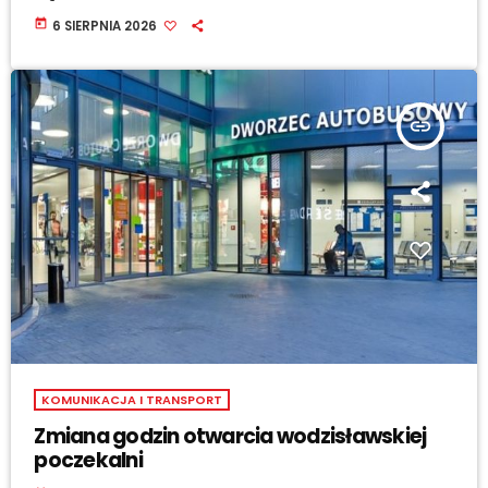
today
6 SIERPNIA 2026
insert_link
KOMUNIKACJA I TRANSPORT
Zmiana godzin otwarcia wodzisławskiej
poczekalni