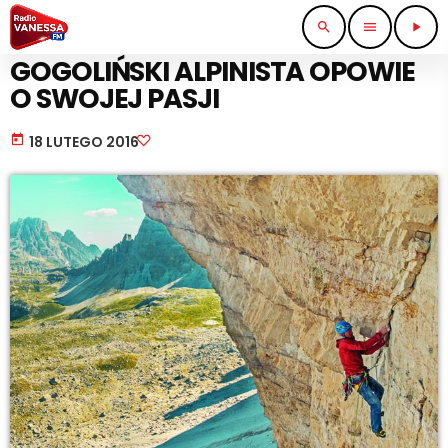
search
menu
play_arrow
KULTURA I ROZRYWKA
GOGOLIŃSKI ALPINISTA OPOWIE
O SWOJEJ PASJI
today
18 LUTEGO 2016