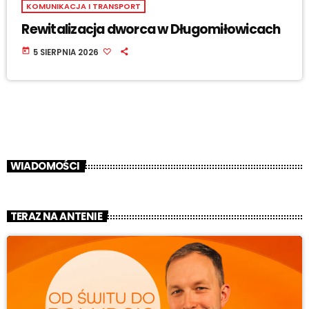
KOMUNIKACJA I TRANSPORT
Rewitalizacja dworca w Długomiłowicach
today
5 SIERPNIA 2026
WIADOMOŚCI
TERAZ NA ANTENIE