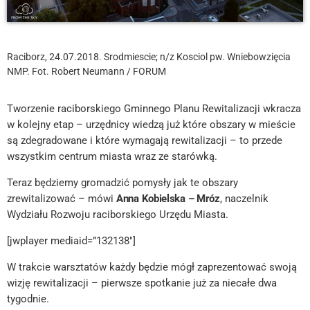
Raciborz, 24.07.2018. Srodmiescie; n/z Kosciol pw. Wniebowzięcia
NMP. Fot. Robert Neumann / FORUM
Tworzenie raciborskiego Gminnego Planu Rewitalizacji wkracza
w kolejny etap – urzędnicy wiedzą już które obszary w mieście
są zdegradowane i które wymagają rewitalizacji – to przede
wszystkim centrum miasta wraz ze starówką.
Teraz będziemy gromadzić pomysły jak te obszary
zrewitalizować – mówi
Anna Kobielska – Mróz
, naczelnik
Wydziału Rozwoju raciborskiego Urzędu Miasta.
[jwplayer mediaid=”132138″]
W trakcie warsztatów każdy będzie mógł zaprezentować swoją
wizję rewitalizacji – pierwsze spotkanie już za niecałe dwa
tygodnie.