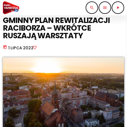
search
menu
play_arrow
PRACA I BIZNES
GMINNY PLAN REWITALIZACJI
RACIBORZA – WKRÓTCE
RUSZAJĄ WARSZTATY
today
1 LIPCA 2022