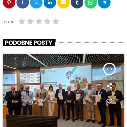
email
OCEŃ
PODOBNE POSTY
insert_link