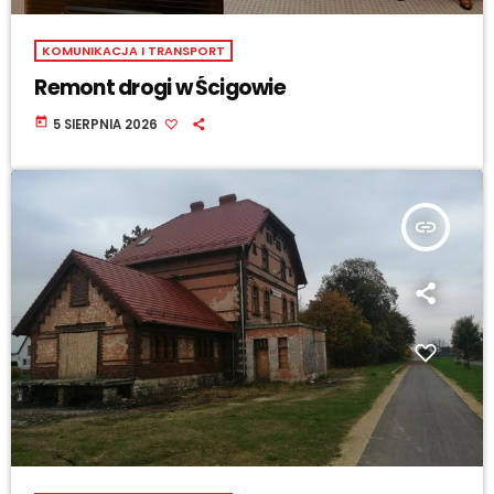
KOMUNIKACJA I TRANSPORT
Remont drogi w Ścigowie
today
5 SIERPNIA 2026
insert_link