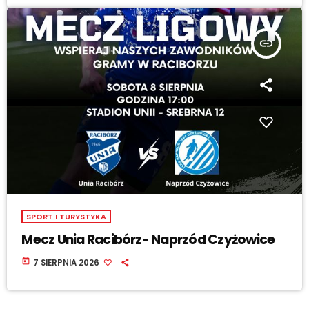
insert_link
SPORT I TURYSTYKA
Mecz Unia Racibórz- Naprzód Czyżowice
today
7 SIERPNIA 2026