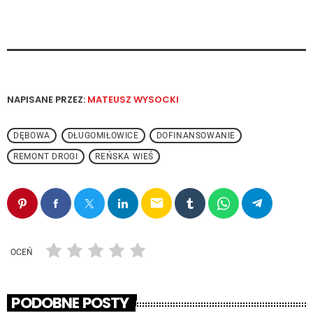
NAPISANE PRZEZ:
MATEUSZ WYSOCKI
DĘBOWA
DŁUGOMIŁOWICE
DOFINANSOWANIE
REMONT DROGI
REŃSKA WIEŚ
email
OCEŃ
PODOBNE POSTY