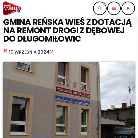
search
menu
play_arrow
KOMUNIKACJA I TRANSPORT
GMINA REŃSKA WIEŚ Z DOTACJĄ
NA REMONT DROGI Z DĘBOWEJ
DO DŁUGOMIŁOWIC
today
10 WRZEŚNIA 2024