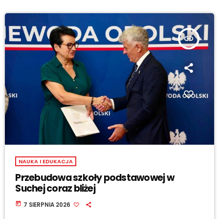
insert_link
NAUKA I EDUKACJA
Przebudowa szkoły podstawowej w
Suchej coraz bliżej
today
7 SIERPNIA 2026