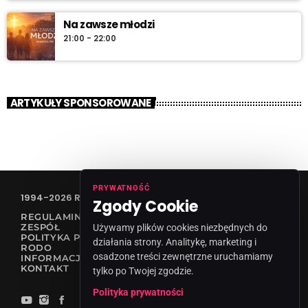
Na zawsze młodzi
21:00 - 22:00
ARTYKUŁY SPONSOROWANE
PRYWATNOŚĆ
1994-2026 RADIO VANESSA SPÓŁKA Z O.O
Zgody Cookie
REGULAMIN KONKURSÓW
ZESPÓŁ
Używamy plików cookies niezbędnych do
POLITYKA PRYWATNOŚCI
działania strony. Analitykę, marketing i
RODO
osadzone treści zewnętrzne uruchamiamy
INFORMACJA O NADAWCY
KONTAKT
tylko po Twojej zgodzie.
Polityka prywatności