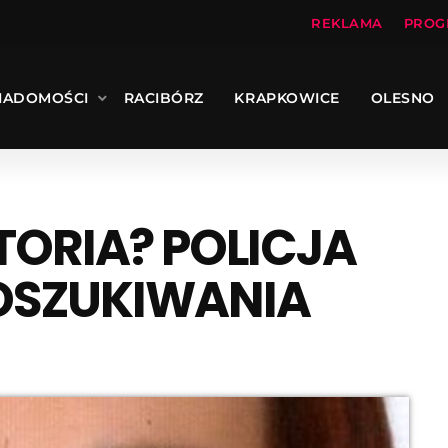
REKLAMA
PROG
IADOMOŚCI
RACIBÓRZ
KRAPKOWICE
OLESNO
TORIA? POLICJA
OSZUKIWANIA