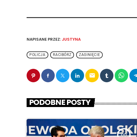
NAPISANE PRZEZ:
JUSTYNA
POLICJA
RACIBÓRZ
ZAGINIĘCIE
email
PODOBNE POSTY
insert_link