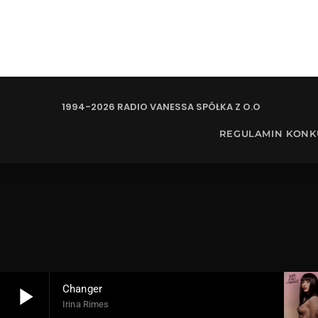
1994-2026 RADIO VANESSA SPÓŁKA Z O.O
REGULAMIN KON
play_arrow
Changer
Irina Rimes