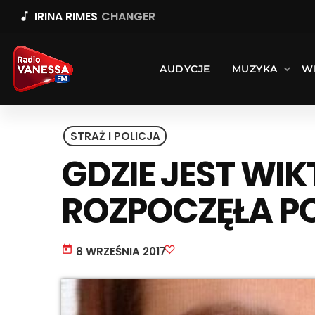
IRINA RIMES
CHANGER
music_note
AUDYCJE
MUZYKA
W
STRAŻ I POLICJA
GDZIE JEST WIK
ROZPOCZĘŁA P
today
8 WRZEŚNIA 2017