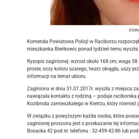
źródł
Komenda Powiatowa Policji w Raciborzu rozpoczęła
mieszkanka Bieńkowic ponad tydzień temu wyszła z 
Rysopis zaginionej: wzrost około 168 cm, waga 58 k
proste, oczy koloru szarego, twarz okrągła, uszy prz
informacji na temat ubioru.
Zaginiona w dniu 31.07.2017r. wyszła z miejsca zam
nawiązała kontaktu z rodziną – podaje raciborska
Kozibroda zamieszkałego w Kietrzu, który również 
W związku z powyższym każda osoba, która posiad
zaginionej proszona jest o przekazanie tej informa
Bosacka 42 pod nr. telefonu : 32-459-42-86 lub pod