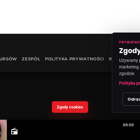
PRYWATNO
Zgody
KURSÓW
ZESPÓŁ
POLITYKA PRYWATNOŚCI
RODO
INF
Używamy pl
marketing 
zgodzie.
Polityka p
Odrz
Zgody cookies
00:00
radio