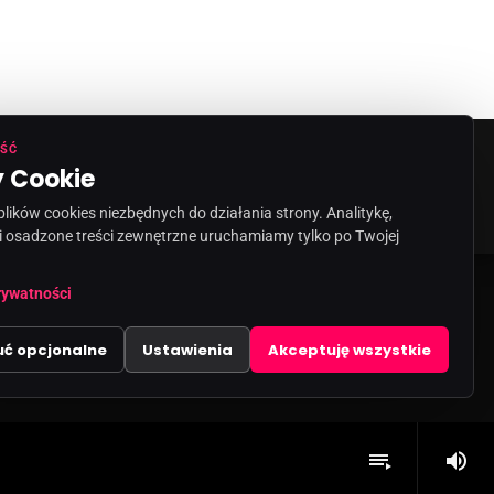
ŚĆ
 Cookie
ORMACJA O NADAWCY
KONTAKT
ików cookies niezbędnych do działania strony. Analitykę,
i osadzone treści zewnętrzne uruchamiamy tylko po Twojej
share
email
rywatności
uć opcjonalne
Ustawienia
Akceptuję wszystkie
volume_up
playlist_play