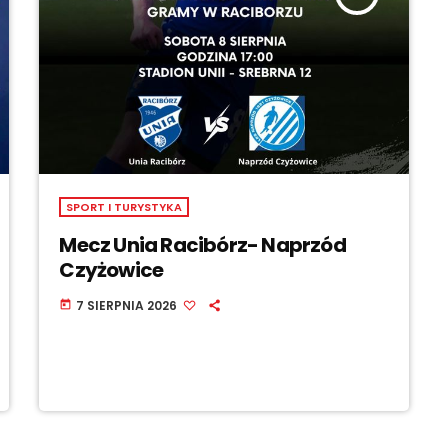
SPORT I TURYSTYKA
Mecz Unia Racibórz- Naprzód
Czyżowice
7 SIERPNIA 2026
today