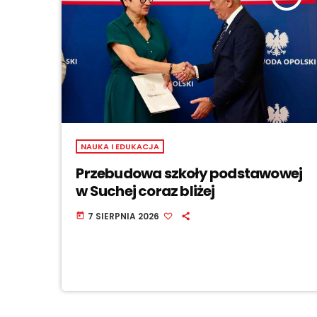
NAUKA I EDUKACJA
Przebudowa szkoły podstawowej
w Suchej coraz bliżej
7 SIERPNIA 2026
today