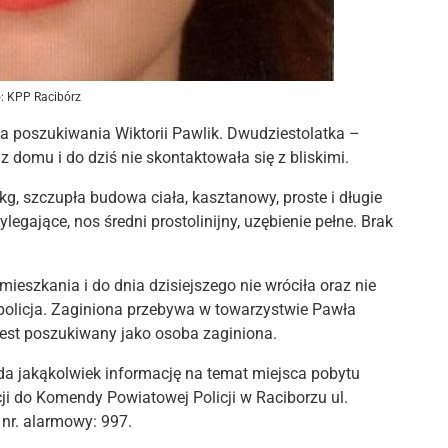
o: KPP Racibórz
 poszukiwania Wiktorii Pawlik. Dwudziestolatka –
domu i do dziś nie skontaktowała się z bliskimi.
g, szczupła budowa ciała, kasztanowy, proste i długie
ylegające, nos średni prostolinijny, uzębienie pełne. Brak
ieszkania i do dnia dzisiejszego nie wróciła oraz nie
 policja. Zaginiona przebywa w towarzystwie Pawła
jest poszukiwany jako osoba zaginiona.
a jakąkolwiek informację na temat miejsca pobytu
cji do Komendy Powiatowej Policji w Raciborzu ul.
 nr. alarmowy: 997.