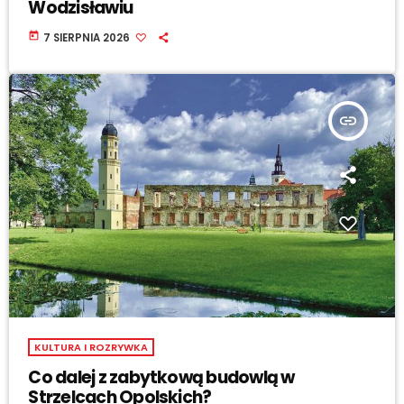
Wodzisławiu
today
7 SIERPNIA 2026
insert_link
KULTURA I ROZRYWKA
Co dalej z zabytkową budowlą w
Strzelcach Opolskich?