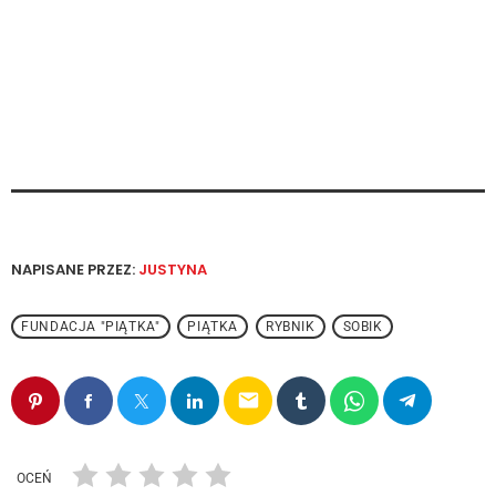
NAPISANE PRZEZ:
JUSTYNA
FUNDACJA "PIĄTKA"
PIĄTKA
RYBNIK
SOBIK
email
OCEŃ