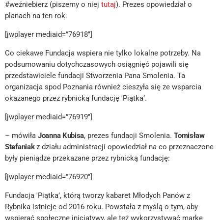
#weźniebierz (piszemy o niej
tutaj
). Prezes opowiedział o
planach na ten rok:
[jwplayer mediaid=”76918″]
Co ciekawe Fundacja wspiera nie tylko lokalne potrzeby. Na
podsumowaniu dotychczasowych osiągnięć pojawili się
przedstawiciele fundacji Stworzenia Pana Smolenia. Ta
organizacja spod Poznania również cieszyła się ze wsparcia
okazanego przez rybnicką fundację 'Piątka’.
[jwplayer mediaid=”76919″]
– mówiła
Joanna Kubisa
, prezes fundacji Smolenia.
Tomisław
Stefaniak
z działu administracji opowiedział na co przeznaczone
były pieniądze przekazane przez rybnicką fundację:
[jwplayer mediaid=”76920″]
Fundacja 'Piątka’, którą tworzy kabaret Młodych Panów z
Rybnika istnieje od 2016 roku. Powstała z myślą o tym, aby
wspierać społeczne inicjatywy, ale też wykorzystywać markę