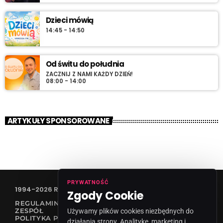
Dzieci mówią
14:45 - 14:50
Od świtu do południa
ZACZNIJ Z NAMI KAŻDY DZIEŃ!
08:00 - 14:00
ARTYKUŁY SPONSOROWANE
PRYWATNOŚĆ
1994-2026 RADIO VANESSA SPÓŁKA Z O.O
Zgody Cookie
REGULAMIN KONKURSÓW
ZESPÓŁ
Używamy plików cookies niezbędnych do
POLITYKA PRYWATNOŚCI
działania strony. Analitykę, marketing i