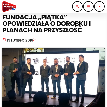
search
menu
play_arrow
KULTURA I ROZRYWKA
FUNDACJA „PIĄTKA”
OPOWIEDZIAŁA O DOROBKU I
PLANACH NA PRZYSZŁOŚĆ
today
19 LUTEGO 2018