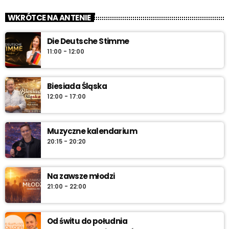
Muzyczne kalendarium – Twoja codzienna pigułka historii
WKRÓTCE NA ANTENIE
muzyki. Rocznice, premiery, anegdoty i najlepsze brzmienia –
pon.–sob. 7:45 i 12:45, w niedzielę 7:45 + dłuższa wersja po
Die Deutsche Stimme
10:00. Włącz i sprawdź „co dziś gra historia”.
11:00 - 12:00
Biesiada Śląska
12:00 - 17:00
Muzyczne kalendarium
20:15 - 20:20
Na zawsze młodzi
21:00 - 22:00
Od świtu do południa