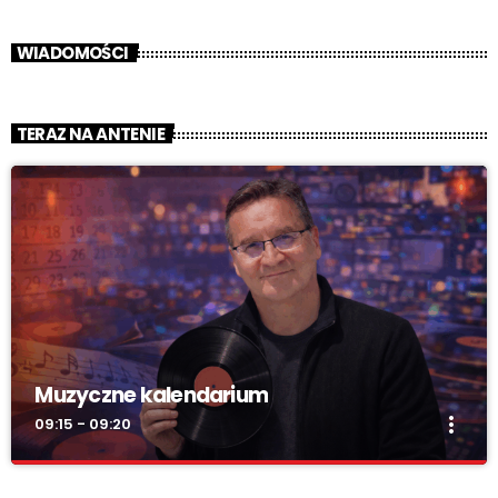
WIADOMOŚCI
TERAZ NA ANTENIE
Muzyczne kalendarium
more_vert
09:15 - 09:20
Muzyczne kalendarium
close