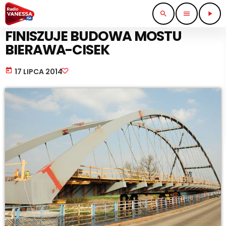
search
menu
play_arrow
KOMUNIKACJA I TRANSPORT
FINISZUJE BUDOWA MOSTU
BIERAWA-CISEK
today
17 LIPCA 2014