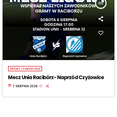
insert_link
SPORT I TURYSTYKA
Mecz Unia Racibórz- Naprzód Czyżowice
today
7 SIERPNIA 2026