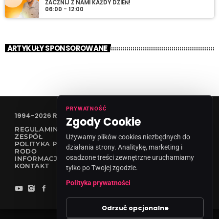
ZACZNIJ Z NAMI KAŻDY DZIEŃ!
06:00 - 12:00
ARTYKUŁY SPONSOROWANE
PRYWATNOŚĆ
1994-2026 RADIO VANESSA SPÓŁKA Z O.O
Zgody Cookie
REGULAMIN KONKURSÓW
ZESPÓŁ
Używamy plików cookies niezbędnych do
POLITYKA PRYWATNOŚCI
działania strony. Analitykę, marketing i
RODO
osadzone treści zewnętrzne uruchamiamy
INFORMACJA O NADAWCY
KONTAKT
tylko po Twojej zgodzie.
Polityka prywatności
Odrzuć opcjonalne