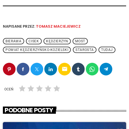
NAPISANE PRZEZ:
TOMASZ MACIEJEWICZ
BIERAWA
CISEK
KĘDZIERZYN
MOST
POWIAT KĘDZIERZYŃSKO-KOZIELSKI
STAROSTA
TUDAJ
email
OCEŃ
PODOBNE POSTY