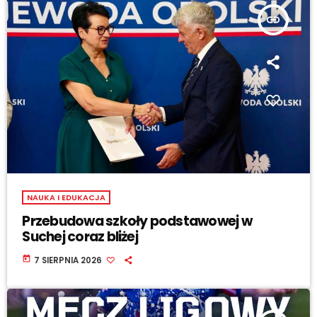
insert_link
NAUKA I EDUKACJA
Przebudowa szkoły podstawowej w
Suchej coraz bliżej
today
7 SIERPNIA 2026