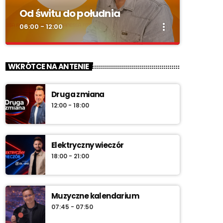
Od świtu do południa
more_vert
06:00 - 12:00
close
Od świtu do południa
WKRÓTCE NA ANTENIE
zacznij z nami każdy dzień!
Druga zmiana
„Od świtu do południa” – poranny program
12:00 - 18:00
Radia Vanessa od poniedziałku do soboty w
godz. 6:00–12:00. Jakub Koniński serwuje
lokalne informacje, pogodę, przegląd
wydarzeń i najlepszą muzykę, która
Elektryczny wieczór
towarzyszy od pierwszych chwil dnia aż do
18:00 - 21:00
południa.
Muzyczne kalendarium
07:45 - 07:50