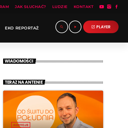
RAM
JAK SŁUCHAĆ?
LUDZIE
KONTAKT
PLAYER
search
play_arrow
open_in_new
EKO REPORTAŻ
WIADOMOŚCI
TERAZ NA ANTENIE
AUDYCJE