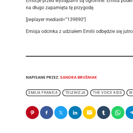
Emocje przed występami są ogromne. Emilia podkreś
na długo zapamięta tę przygodę.
[jwplayer mediaid=”139890″]
Emisja odcinka z udziałem Emilii odbędzie się jutro
NAPISANE PRZEZ:
SANDRA BRUŚNIAK
EMILIA FRANICA
TELEWIZJA
THE VOICE KIDS
W
email