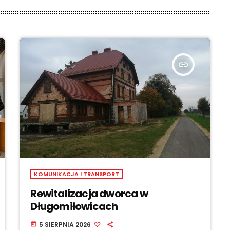
insert_link
KOMUNIKACJA I TRANSPORT
Rewitalizacja dworca w
Długomiłowicach
5 SIERPNIA 2026
today