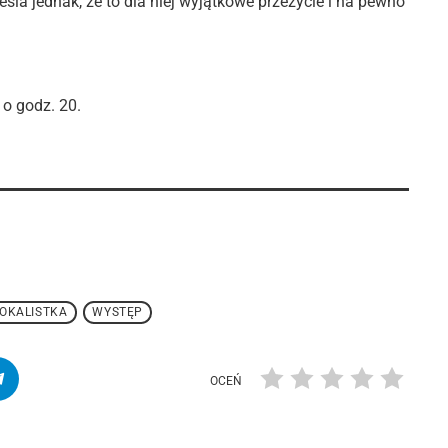
la jednak, że to dla niej wyjątkowe przeżycie i na pewno
 o godz. 20.
OKALISTKA
WYSTĘP
OCEŃ