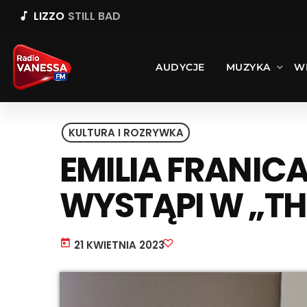
LIZZO
STILL BAD
music_note
AUDYCJE
MUZYKA
W
KULTURA I ROZRYWKA
EMILIA FRANIC
WYSTĄPI W „TH
today
21 KWIETNIA 2023