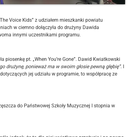
 „The Voice Kids” z udziałem mieszkanki powiatu
haniach w ciemno dołączyła do drużyny Dawida
dwoma innymi uczestnikami programu.
a piosenkę pt. „When You’re Gone”. Dawid Kwiatkowski
ego drużynę, ponieważ ma w swoim głosie pewną głębię”
. I
dotyczących jej udziału w programie, to współpracę ze
częszcza do Państwowej Szkoły Muzycznej I stopnia w