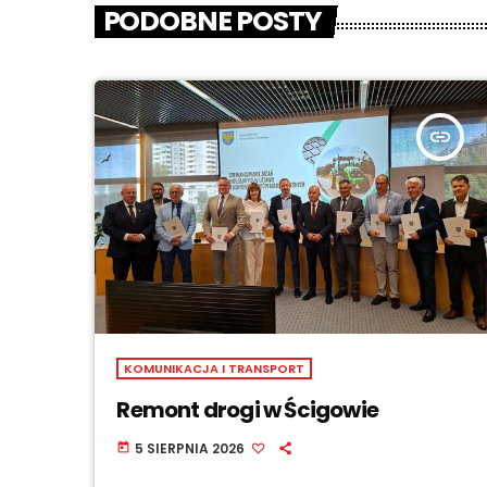
PODOBNE POSTY
insert_link
KOMUNIKACJA I TRANSPORT
Remont drogi w Ścigowie
5 SIERPNIA 2026
today