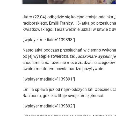
Jutro (22.04) odbędzie się kolejna emisja odcinka
raciborskiego,
Emilii Franicy
. 13-latka po przesłuc
Kwiatkowskiego. Teraz weźmie udział w bitwie z 
[jwplayer mediaid=”139893″]
Nastolatka podczas przesłuchań w ciemno wykonał
po jej występie stwierdził, że:
„doskonale wypełni j
choć Emilia na razie nie może zradzać szczegółów 
swoim mentorem ocenia bardzo pozytywnie.
[jwplayer mediaid=”139891″]
Emilia śpiewa już od najmłodszych lat. Obecnie u
Raciborzu, gdzie szlifuje swoje umiejętności.
[jwplayer mediaid=”139892″]