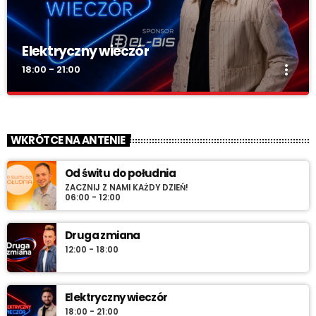
Elektryczny wieczór
more_vert
18:00 - 21:00
Elektryczny wieczór
close
„Wieczór z Radiem RV” – codziennie wieczorem najlepsza
WKRÓTCE NA ANTENIE
muzyka na zakończenie dnia. Spokojne rytmy, nastrojowe
dźwięki i klasyka, która tworzy klimat.
Od świtu do południa
ZACZNIJ Z NAMI KAŻDY DZIEŃ!
06:00 - 12:00
Druga zmiana
12:00 - 18:00
Elektryczny wieczór
18:00 - 21:00