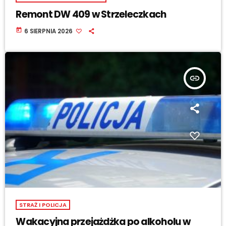
Remont DW 409 w Strzeleczkach
today
6 SIERPNIA 2026
insert_link
STRAŻ I POLICJA
Wakacyjna przejażdżka po alkoholu w