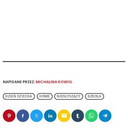
NAPISANE PRZEZ:
MICHALINA KOWOL
DZIEŃ DZIECKA
HOME
NIESŁYSZĄCY
SZKOŁA
email