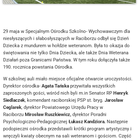
29 maja w Specjalnym Ośrodku Szkolno- Wychowawczym dla
niesłyszących i słabosłyszących w Raciborzu odbył się Dzień
Dziecka z mundurem w hołdzie weteranom. Była to okazja do
świętowania nie tylko Dnia Dziecka, ale także Dnia
Weterana
Działań poza Granicami Państwa. W tym roku dołączyła także
190. rocznica powstania Ośrodka.
W szkolnej auli miało miejsce oficjalne otwarcie uroczystości.
Dyrektor ośrodka-
Agata Tańska
przywitała wszystkich
zaproszonych gości, wśród nich byli m.in Senator RP
Henryk
Siedlaczek
, komendant raciborskiej PSP st. bryg.
Jarosław
Ceglarek
, dyrektor Powiatowego Urzędu Pracy w
Raciborzu
Mirosław Ruszkiewicz,
dyrektor Poradni
Psychologiczno-Pedagogicznej
Łukasz Kandziora.
Następnie
podopieczni ośrodka przedstawili krótki program artystyczny i
wręczyli kwiaty obecnym na sali weteranom i gościom. Część