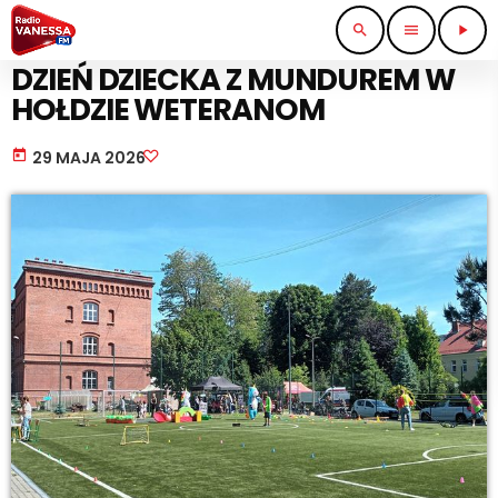
search
menu
play_arrow
NAUKA I EDUKACJA
DZIEŃ DZIECKA Z MUNDUREM W
HOŁDZIE WETERANOM
today
29 MAJA 2026