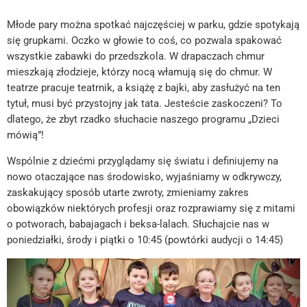
Młode pary można spotkać najczęściej w parku, gdzie spotykają
się grupkami. Oczko w głowie to coś, co pozwala spakować
wszystkie zabawki do przedszkola. W drapaczach chmur
mieszkają złodzieje, którzy nocą włamują się do chmur. W
teatrze pracuje teatrnik, a książę z bajki, aby zasłużyć na ten
tytuł, musi być przystojny jak tata. Jesteście zaskoczeni? To
dlatego, że zbyt rzadko słuchacie naszego programu „Dzieci
mówią”!
Wspólnie z dziećmi przyglądamy się światu i definiujemy na
nowo otaczające nas środowisko, wyjaśniamy w odkrywczy,
zaskakujący sposób utarte zwroty, zmieniamy zakres
obowiązków niektórych profesji oraz rozprawiamy się z mitami
o potworach, babajagach i beksa-lalach. Słuchajcie nas w
poniedziałki, środy i piątki o 10:45 (powtórki audycji o 14:45)