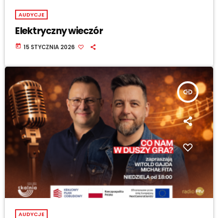
AUDYCJE
Elektryczny wieczór
today
15 STYCZNIA 2026
insert_link
AUDYCJE