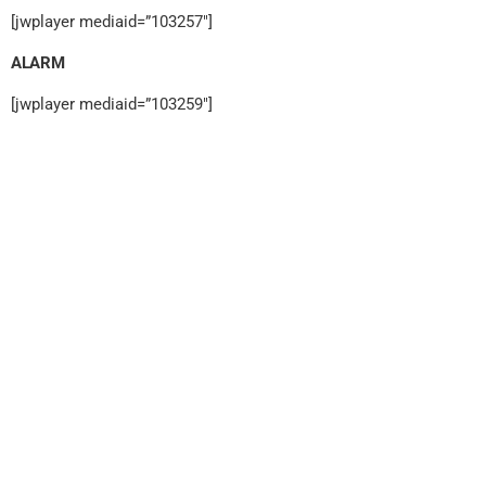
[jwplayer mediaid=”103257″]
ALARM
[jwplayer mediaid=”103259″]