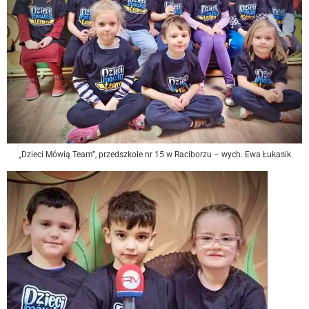
„Dzieci Mówią Team”, przedszkole nr 15 w Raciborzu – wych. Ewa Łukasik