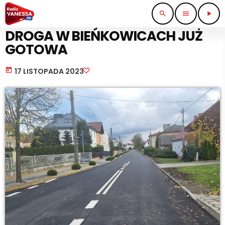
search
menu
play_arrow
KOMUNIKACJA I TRANSPORT
DROGA W BIEŃKOWICACH JUŻ
GOTOWA
today
17 LISTOPADA 2023