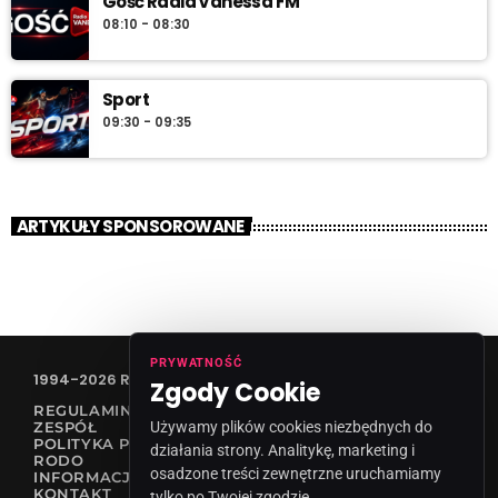
Gość Radia Vanessa FM
08:10 - 08:30
Sport
09:30 - 09:35
ARTYKUŁY SPONSOROWANE
PRYWATNOŚĆ
1994-2026 RADIO VANESSA SPÓŁKA Z O.O
Zgody Cookie
REGULAMIN KONKURSÓW
Używamy plików cookies niezbędnych do
ZESPÓŁ
POLITYKA PRYWATNOŚCI
działania strony. Analitykę, marketing i
RODO
osadzone treści zewnętrzne uruchamiamy
INFORMACJA O NADAWCY
KONTAKT
tylko po Twojej zgodzie.