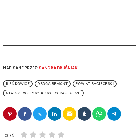
NAPISANE PRZEZ:
SANDRA BRUŚNIAK
BIEŃKOWICE
DROGA REMONT
POWIAT RACIBORSKI
STAROSTWO POWIATOWE W RACIBORZU
email
OCEŃ