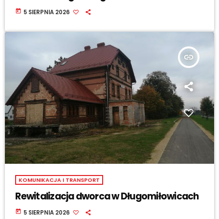
today
5 SIERPNIA 2026
insert_link
KOMUNIKACJA I TRANSPORT
Rewitalizacja dworca w Długomiłowicach
today
5 SIERPNIA 2026