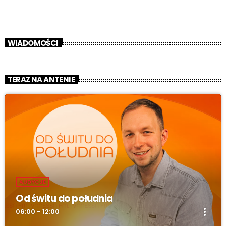
WIADOMOŚCI
TERAZ NA ANTENIE
AUDYCJE
Od świtu do południa
more_vert
06:00 - 12:00