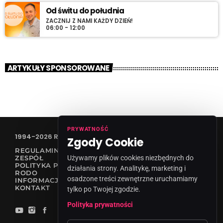
Od świtu do południa
ZACZNIJ Z NAMI KAŻDY DZIEŃ!
06:00 - 12:00
ARTYKUŁY SPONSOROWANE
PRYWATNOŚĆ
1994-2026 RADIO VANESSA SPÓŁKA Z O.O
Zgody Cookie
REGULAMIN KONKURSÓW
ZESPÓŁ
Używamy plików cookies niezbędnych do
POLITYKA PRYWATNOŚCI
działania strony. Analitykę, marketing i
RODO
osadzone treści zewnętrzne uruchamiamy
INFORMACJA O NADAWCY
KONTAKT
tylko po Twojej zgodzie.
Polityka prywatności