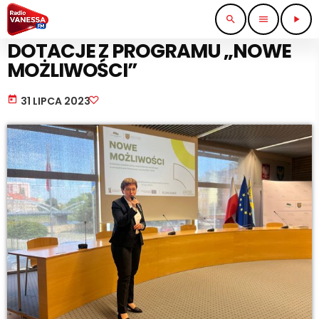
search
menu
play_arrow
PRACA I BIZNES
DOTACJE Z PROGRAMU „NOWE
MOŻLIWOŚCI”
today
31 LIPCA 2023