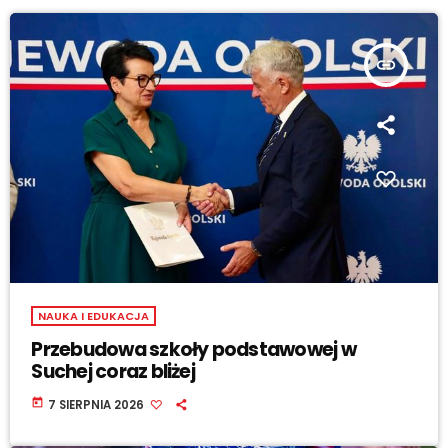
insert_link
NAUKA I EDUKACJA
Przebudowa szkoły podstawowej w
Suchej coraz bliżej
today
7 SIERPNIA 2026