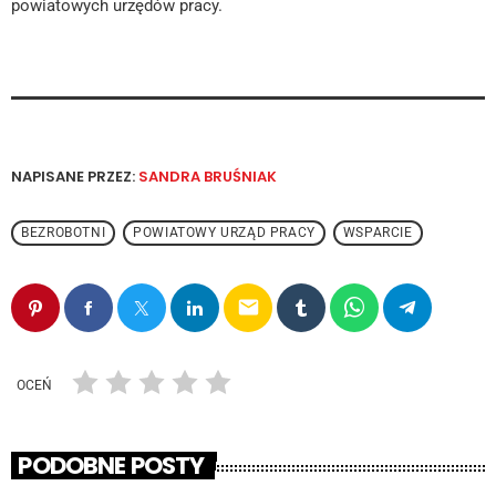
powiatowych urzędów pracy.
NAPISANE PRZEZ:
SANDRA BRUŚNIAK
BEZROBOTNI
POWIATOWY URZĄD PRACY
WSPARCIE
email
OCEŃ
PODOBNE POSTY