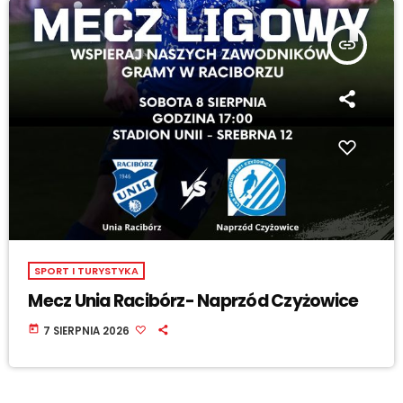
insert_link
SPORT I TURYSTYKA
Mecz Unia Racibórz- Naprzód Czyżowice
today
7 SIERPNIA 2026