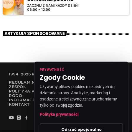
ZACZNIJ Z NAMI KAŻDY DZIEŃ!
06:00 - 12:00
ARTYKUŁY SPONSOROWANE
PRYWATNOŚĆ
1994-2026 RADIO VANESSA SPÓŁKA Z O.O
Zgody Cookie
REGULAMIN KONKURSÓW
ZESPÓŁ
Używamy plików cookies niezbędnych do
POLITYKA PRYWATNOŚCI
działania strony. Analitykę, marketing i
RODO
osadzone treści zewnętrzne uruchamiamy
INFORMACJA O NADAWCY
KONTAKT
tylko po Twojej zgodzie.
Polityka prywatności
Odrzuć opcjonalne