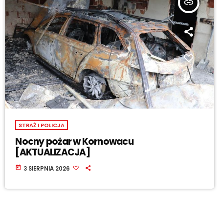
insert_link
STRAŻ I POLICJA
Nocny pożar w Kornowacu
[AKTUALIZACJA]
today
3 SIERPNIA 2026