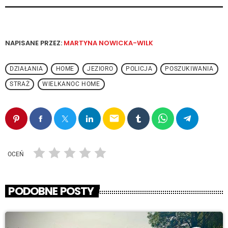
NAPISANE PRZEZ:
MARTYNA NOWICKA-WILK
DZIAŁANIA
HOME
JEZIORO
POLICJA
POSZUKIWANIA
STRAŻ
WIELKANOC HOME
email
OCEŃ
PODOBNE POSTY