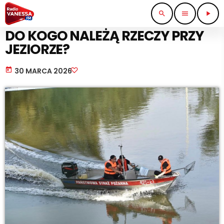
search
menu
play_arrow
STRAŻ I POLICJA
DO KOGO NALEŻĄ RZECZY PRZY
JEZIORZE?
today
30 MARCA 2026