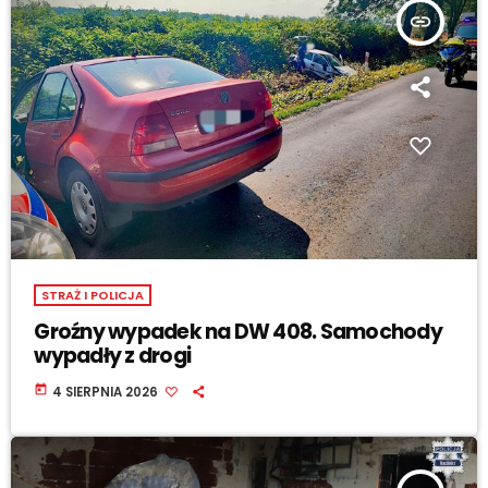
insert_link
STRAŻ I POLICJA
Groźny wypadek na DW 408. Samochody
wypadły z drogi
today
4 SIERPNIA 2026