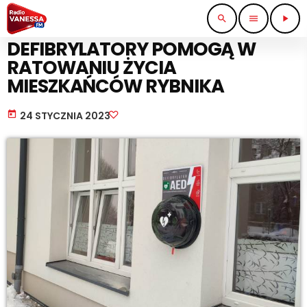
search
menu
play_arrow
WIADOMOŚCI
DEFIBRYLATORY POMOGĄ W
RATOWANIU ŻYCIA
MIESZKAŃCÓW RYBNIKA
today
24 STYCZNIA 2023