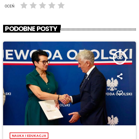
OCEŃ
PODOBNE POSTY
insert_link
NAUKA I EDUKACJA