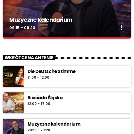
Muzyczne kalendarium
more_vert
09:15 - 09:20
Muzyczne kalendarium
close
Muzyczne kalendarium – Twoja codzienna pigułka historii
WKRÓTCE NA ANTENIE
muzyki. Rocznice, premiery, anegdoty i najlepsze brzmienia –
pon.–sob. 7:45 i 12:45, w niedzielę 7:45 + dłuższa wersja po
Die Deutsche Stimme
10:00. Włącz i sprawdź „co dziś gra historia”.
11:00 - 12:00
Biesiada Śląska
12:00 - 17:00
Muzyczne kalendarium
20:15 - 20:20