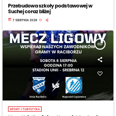
Przebudowa szkoły podstawowej w
Suchej coraz bliżej
today
7 SIERPNIA 2026
insert_link
SPORT I TURYSTYKA