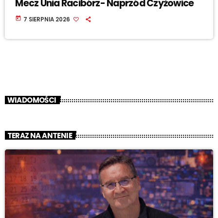
Mecz Unia Racibórz- Naprzód Czyżowice
today
7 SIERPNIA 2026
WIADOMOŚCI
TERAZ NA ANTENIE