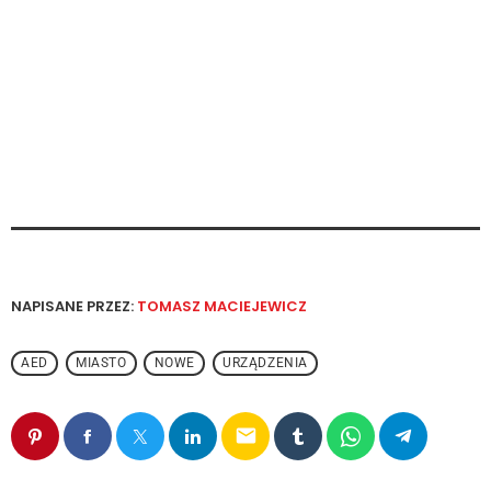
NAPISANE PRZEZ:
TOMASZ MACIEJEWICZ
AED
MIASTO
NOWE
URZĄDZENIA
email