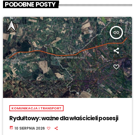
PODOBNE POSTY
insert_link
KOMUNIKACJA I TRANSPORT
Rydułtowy: ważne dla właścicieli posesji
today
10 SIERPNIA 2026