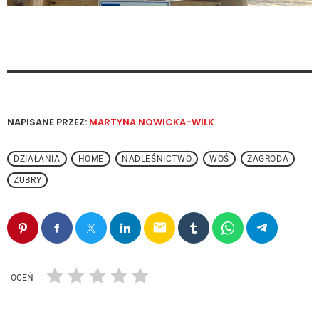
NAPISANE PRZEZ:
MARTYNA NOWICKA-WILK
DZIAŁANIA
HOME
NADLEŚNICTWO
WOŚ
ZAGRODA
ŻUBRY
email
OCEŃ