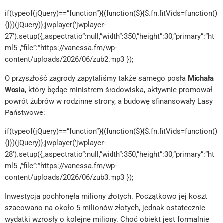
if(typeof(jQuery)==”function”){(function($){$.fn.fitVids=function()
{}})(jQuery)};jwplayer(’jwplayer-
27′).setup({„aspectratio”:null,”width”:350,”height”:30,”primary”:”ht
ml5″,”file”:”https://vanessa.fm/wp-
content/uploads/2026/06/zub2.mp3″});
O przyszłość zagrody zapytaliśmy także samego posła
Michała
Wosia
, który będąc ministrem środowiska, aktywnie promował
powrót żubrów w rodzinne strony, a budowę sfinansowały Lasy
Państwowe:
if(typeof(jQuery)==”function”){(function($){$.fn.fitVids=function()
{}})(jQuery)};jwplayer(’jwplayer-
28′).setup({„aspectratio”:null,”width”:350,”height”:30,”primary”:”ht
ml5″,”file”:”https://vanessa.fm/wp-
content/uploads/2026/06/zub3.mp3″});
Inwestycja pochłonęła miliony złotych. Początkowo jej koszt
szacowano na około 5 milionów złotych, jednak ostatecznie
wydatki wzrosły o kolejne miliony. Choć obiekt jest formalnie