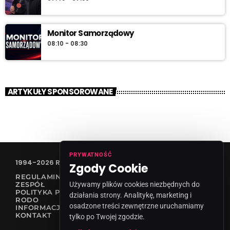
Monitor Samorządowy
08:10 - 08:30
ARTYKUŁY SPONSOROWANE
PRYWATNOŚĆ
1994-2026 RADIO VANESSA SPÓŁKA Z O.O
Zgody Cookie
REGULAMIN KONKURSÓW
Używamy plików cookies niezbędnych do
ZESPÓŁ
POLITYKA PRYWATNOŚCI
działania strony. Analitykę, marketing i
RODO
osadzone treści zewnętrzne uruchamiamy
INFORMACJA O NADAWCY
KONTAKT
tylko po Twojej zgodzie.