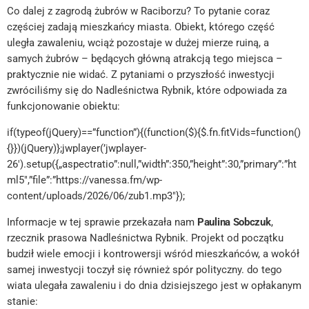
Co dalej z zagrodą żubrów w Raciborzu? To pytanie coraz
częściej zadają mieszkańcy miasta. Obiekt, którego część
uległa zawaleniu, wciąż pozostaje w dużej mierze ruiną, a
samych żubrów – będących główną atrakcją tego miejsca –
praktycznie nie widać. Z pytaniami o przyszłość inwestycji
zwróciliśmy się do Nadleśnictwa Rybnik, które odpowiada za
funkcjonowanie obiektu:
if(typeof(jQuery)==”function”){(function($){$.fn.fitVids=function()
{}})(jQuery)};jwplayer(’jwplayer-
26′).setup({„aspectratio”:null,”width”:350,”height”:30,”primary”:”ht
ml5″,”file”:”https://vanessa.fm/wp-
content/uploads/2026/06/zub1.mp3″});
Informacje w tej sprawie przekazała nam
Paulina Sobczuk
,
rzecznik prasowa Nadleśnictwa Rybnik. Projekt od początku
budził wiele emocji i kontrowersji wśród mieszkańców, a wokół
samej inwestycji toczył się również spór polityczny. do tego
wiata ulegała zawaleniu i do dnia dzisiejszego jest w opłakanym
stanie: