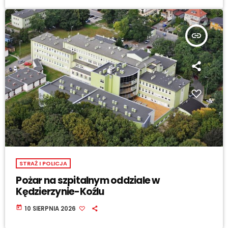
insert_link
STRAŻ I POLICJA
Pożar na szpitalnym oddziale w
Kędzierzynie-Koźlu
today
10 SIERPNIA 2026